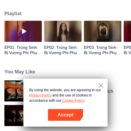
khát của Nelson dành cho cô gần như nuốt chửng anh, nhịp tim điên cuồng
mất kiểm soát.
Playlist
EP01: Trùng Sinh:
EP02: Trùng Sinh:
EP03: Trùng Sinh:
EP0
Bị Vương Phi Phụ
Bị Vương Phi Phụ
Bị Vương Phi Phụ
Bị 
Bạc
Bạc
Bạc
Bạc
You May Like
By using the website, you are agreeing to our
Ràng Buộc Với Người Vợ Mất Tích
Privacy Policy
and the use of cookies in
accordance with our
Cookie Policy.
Accept
Alpha, Xin Hãy Đánh Dấu Em
Mở APP