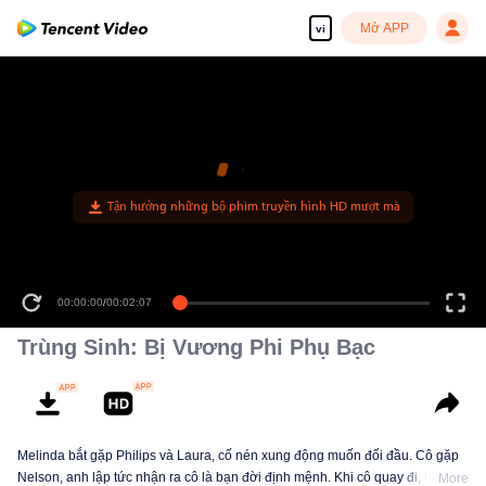
Mở APP
vi
Tận hưởng những bộ phim truyền hình HD mượt mà
00:00:00
/
00:02:07
Trùng Sinh: Bị Vương Phi Phụ Bạc
Melinda bắt gặp Philips và Laura, cố nén xung động muốn đối đầu. Cô gặp
Nelson, anh lập tức nhận ra cô là bạn đời định mệnh. Khi cô quay đi, khao
More