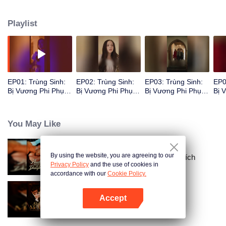
khát của Nelson dành cho cô gần như nuốt chửng anh, nhịp tim điên cuồng
mất kiểm soát.
Playlist
EP01: Trùng Sinh:
EP02: Trùng Sinh:
EP03: Trùng Sinh:
EP0
Bị Vương Phi Phụ
Bị Vương Phi Phụ
Bị Vương Phi Phụ
Bị 
Bạc
Bạc
Bạc
Bạc
You May Like
By using the website, you are agreeing to our
Ràng Buộc Với Người Vợ Mất Tích
Privacy Policy
and the use of cookies in
accordance with our
Cookie Policy.
Accept
Alpha, Xin Hãy Đánh Dấu Em
Mở APP