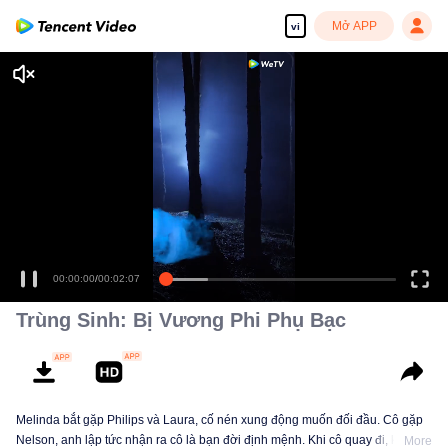
Mở APP
vi
Trùng Sinh: Bị Vương Phi Phụ Bạc
Melinda bắt gặp Philips và Laura, cố nén xung động muốn đối đầu. Cô gặp
Nelson, anh lập tức nhận ra cô là bạn đời định mệnh. Khi cô quay đi, khao
More