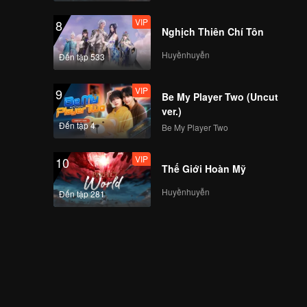
VIP
8
Nghịch Thiên Chí Tôn
Huyềnhuyễn
Đến tập 533
VIP
9
Be My Player Two (Uncut
ver.)
Đến tập 4
Be My Player Two
VIP
10
Thế Giới Hoàn Mỹ
Huyềnhuyễn
Đến tập 281