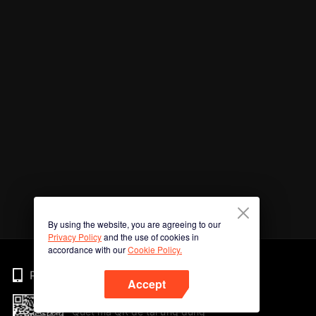
By using the website, you are agreeing to our
Privacy Policy
and the use of cookies in
accordance with our
Cookie Policy.
Phone
Accept
Quét mã QR để tải ứng dụng