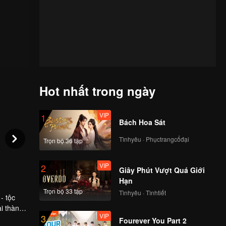
Hot nhất trong ngày
VIP
1
Bách Hoa Sát
Tìnhyêu · Phụctrangcổđại
Trọn bộ 36 tập
VIP
2
Giây Phút Vượt Quá Giới
Hạn
Trọn bộ 33 tập
Tìnhyêu · Tìnhtiết
- tộc
i thành
VIP
3
khám phá
Fourever You Part 2