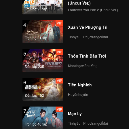
c trân
(Uncut Ver.)
 truyền
Trọn bộ 25 tập
Fourever You Part 2 (Uncut Ver.)
ức mạnh
VIP
4
Xuân Về Phượng Trì
Tìnhyêu · Phụctrangcổđại
Trọn bộ 21 tập
VIP
5
Thôn Tính Bầu Trời
Khoahọcviễntưởng
Đến tập 235
VIP
6
Tiên Nghịch
Huyềnhuyễn
Đến tập 152
VIP
7
Mạc Ly
Tìnhyêu · Phụctrangcổđại
Trọn bộ 40 tập