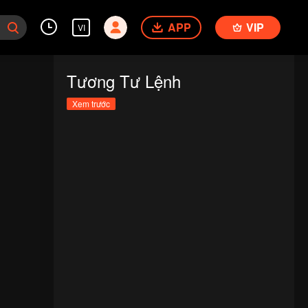
APP
VIP
VI
Tương Tư Lệnh
Xem trước