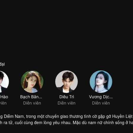
đại
 Hào
Bạch Băng Khả
Diêu Trì
Vương Dịch Đình
viên
Diễn viên
Diễn viên
Diễn viên
 Diễm Nam, trong một chuyến giao thương tình cờ gặp gỡ Huyền Liệt 
h ra tử, cuối cùng đem lòng yêu nhau. Mặc dù nam nữ chính sống ở ha
ian dài tiếp xúc và tìm hiểu, hai người đã xóa bỏ định kiến về nhau, 