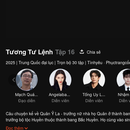
Tương Tư Lệnh
Tập 16
Chia sẻ
2025
|
Trung Quốc đại lục
|
Trọn bộ 30 tập
|
Tìnhyêu · Phụctrangcổ
Mạch Quán Chi
Angelababy Dương Dĩnh
Tống Uy Long
Nhậm
Đạo diễn
Diễn viên
Diễn viên
Diễn 
Câu chuyện kể về Quân Ỷ La - trưởng nữ nhà họ Quân ở thành bang
trưởng bộ tộc Huyền thuộc thành bang Bắc Huyền. Họ cùng vào sin
bang Nam - Bắc với nhiều sự khác biệt về văn hóa, nhưng qua thời g
Đọc thêm