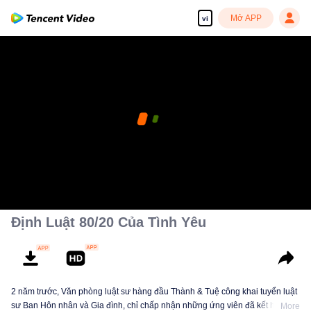
Mở APP
vi
Định Luật 80/20 Của Tình Yêu
2 năm trước, Văn phòng luật sư hàng đầu Thành & Tuệ công khai tuyển luật
sư Ban Hôn nhân và Gia đình, chỉ chấp nhận những ứng viên đã kết hôn.
More