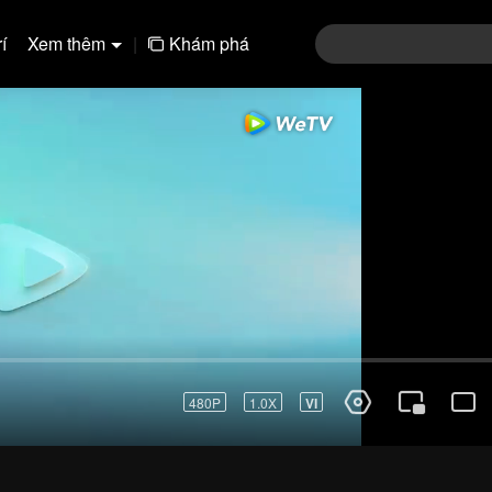
í
Xem thêm
|
Khám phá