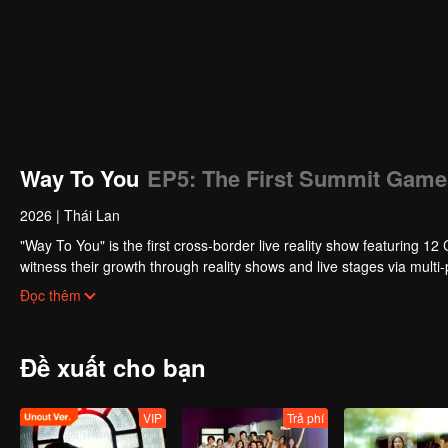
Way To You
EP5: The First Summit Games
2026
|
Thái Lan
"Way To You" is the first cross-border live reality show featuring
witness their growth through reality shows and live stages via multi-
voting and support, watching the journey from first meeting to perfe
Đọc thêm
debut on the global stage.
Đề xuất cho bạn
VIP
Trả phí