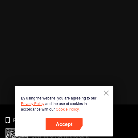
By using the website, you are agreeing to our
Privacy Policy
and the use of cookies in
accordance with our
Cookie Policy.
Phone
Accept
Quét mã QR để tải ứng dụng