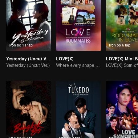
Trọn bộ 11 tập
Trọn bộ 6 tập
Yesterday (Uncut Ver.)
LOVE(X)
Yesterday (Uncut Ver.)
Where every shape of love meets, every color of heart beats
Trọn bộ 12 tập
Trọn bộ 4 tập
Trọn bộ 1 tập