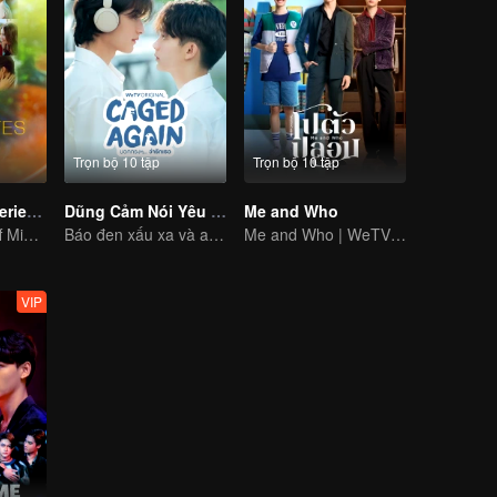
Trọn bộ 10 tập
Trọn bộ 10 tập
LOVE(X) Mini Series: Roommates In Love
Dũng Cảm Nói Yêu Người
Me and Who
LOVE(X) Spin-off Mini Series
Báo đen xấu xa và anh chàng chim cánh cụt
Me and Who | WeTV Original
VIP