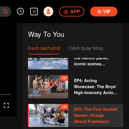
cao" bắt đầu, 12
chàng trai Trung -
APP
VIP
VI
Thái lần đầu gặp mặt!
VIP
EP2: Duo Dance
Challenge. Partners,
Way To You
please take your
positions!
Danh sách phát
Cảnh quay hỏng
VIP
EP3: FortPeat joins
the mentor panel,
iconic scenes
recreated!
VIP
EP4: Acting
Showcase: The Boys'
High-Intensity Acting
Battle
VIP
EP5: The First Summit
Games. Charge
Ahead Fearlessly!