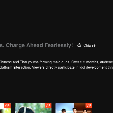
. Charge Ahead Fearlessly!
Chia sẻ
 12 Chinese and Thai youths forming male duos. Over 2.5 months, audien
platform interaction. Viewers directly participate in idol development th
ct synergy. The most popular CP with the strongest chemistry will ultima
VIP
VIP
VIP