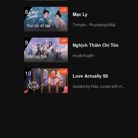
VIP
8
Mạc Ly
Tìnhyêu · Phụctrangcổđại
Trọn bộ 40 tập
VIP
9
Nghịch Thiên Chí Tôn
Huyềnhuyễn
Đến tập 534
VIP
10
Love Actually S5
Guided by Fate, Loved with Heart