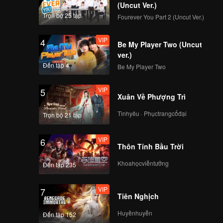
(Uncut Ver.)
Trọn bộ 25 tập
Fourever You Part 2 (Uncut Ver.)
VIP
VIP
4
Tập 8: Đêm chung kết
Be My Player Two (Uncut
đỉnh cao, các chàng
ver.)
trai gặp nhau trên
Đến tập 4
Be My Player Two
đỉnh vinh quang!
VIP
VIP
5
EP8 Thêm - 01
Xuân Về Phượng Trì
Tìnhyêu · Phụctrangcổđại
Trọn bộ 21 tập
VIP
VIP
6
EP8 Thêm - 02
Thôn Tính Bầu Trời
Khoahọcviễntưởng
Đến tập 235
VIP
VIP
7
EP8 Thêm - 03
Tiên Nghịch
Huyềnhuyễn
Đến tập 152