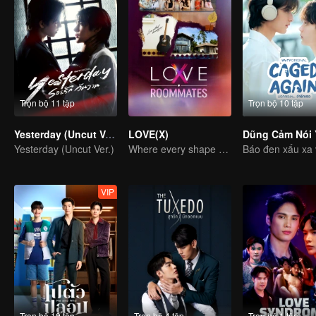
Trọn bộ 11 tập
Trọn bộ 10 tập
Yesterday (Uncut Ver.)
LOVE(X)
Yesterday (Uncut Ver.)
Where every shape of love meets, every color of heart beats
VIP
Trọn bộ 10 tập
Trọn bộ 4 tập
Trọn bộ 1 tập