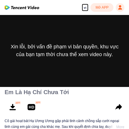
Mở APP
vi
Xin lỗi, bởi vấn đề phạm vi bản quyền, khu vực
của bạn tạm thời chưa thể xem video này.
Em Là Hạ Chí Chưa Tới
Cô gái hoạt bát Hạ Ương Ương gặp phải tình cảnh chồng sắp cưới ngoại
tình cùng em gái cùng cha khác mẹ. Sau khi quyết định chia tay, duyên số
More