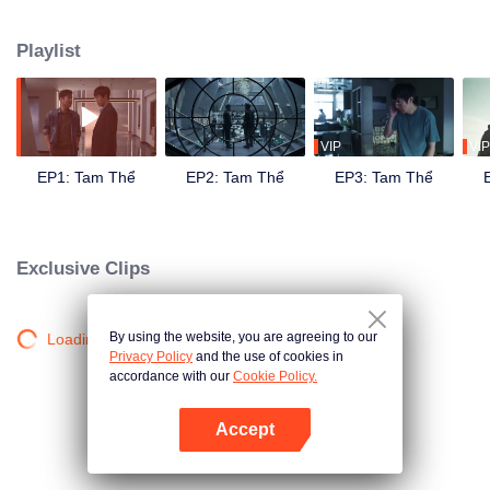
nhà khoa học, một phép đếm ngược huyền bí, Biên giới Khoa học hành
động bí mật, trò chơi "Tam Thể" đầy bí ẩn... Uông Diểu, một nhà khoa học về
Playlist
vật liệu nano bị cảnh sát Sử Cường đưa đến Trung tâm kết hợp tác chiến và
nằm vùng tổ chức "Biên giới Khoa học" để hỗ trợ điều tra. Trong quá trình
điều tra, Uông Diểu và Sử Cường tiếp xúc với một tổ chức có tên là ETO và
phát hiện ra bí mật của trò chơi "Tam Thể", đó là hai nền văn minh đang dốc
sức chiến đấu với nhau vì không gian sinh tồn. Nhờ sự nỗ lực của tất cả mọi
VIP
VIP
người, Uông Diểu, Sử Cường và những người khác đã giữ vững niềm tin,
EP1: Tam Thể
EP2: Tam Thể
EP3: Tam Thể
thắp lên hy vọng và dẫn dắt mọi người chuẩn bị cùng nhau đối mặt với cuộc
khủng hoảng nhân loại sắp sửa xảy ra.
Exclusive Clips
By using the website, you are agreeing to our
Loading…
Privacy Policy
and the use of cookies in
accordance with our
Cookie Policy.
Accept
Mở APP