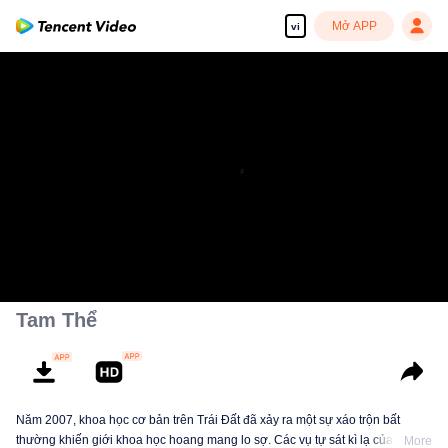
Mở APP
vi
Tam Thể
Năm 2007, khoa học cơ bản trên Trái Đất đã xảy ra một sự xáo trộn bất
thường khiến giới khoa học hoang mang lo sợ. Các vụ tự sát kì lạ của những
More