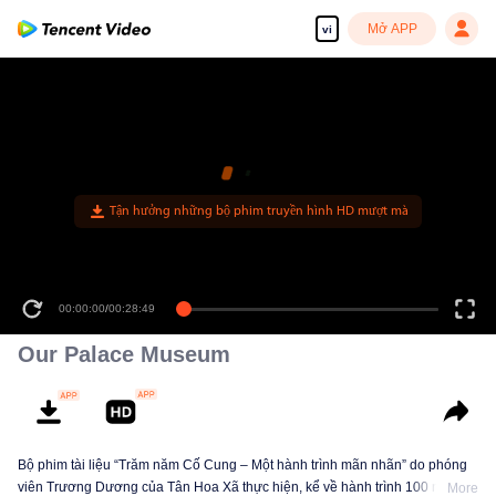
Mở APP
vi
Tận hưởng những bộ phim truyền hình HD mượt mà
00:00:00
/
00:28:49
Our Palace Museum
Bộ phim tài liệu “Trăm năm Cố Cung – Một hành trình mãn nhãn” do phóng
viên Trương Dương của Tân Hoa Xã thực hiện, kể về hành trình 100 năm
More