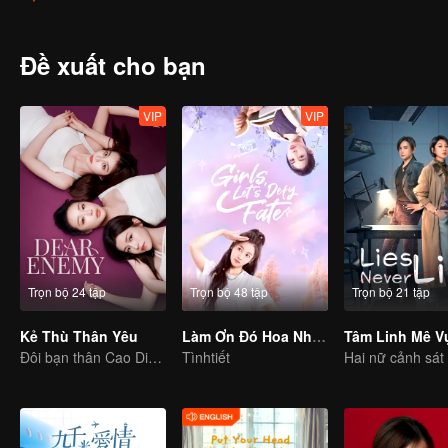
Đề xuất cho bạn
VIP
VIP
Trọn bộ 24 tập
Trọn bộ 48 tập
Trọn bộ 21 tập
Kẻ Thù Thân Yêu
Làm Ơn Đó Hoa Nhung Thiếu Nữ
Tâm Linh Mê V
Đôi bạn thân Cao Diệp và Trần Nghiên Hy bắt tay trả thù
Tìnhtiết