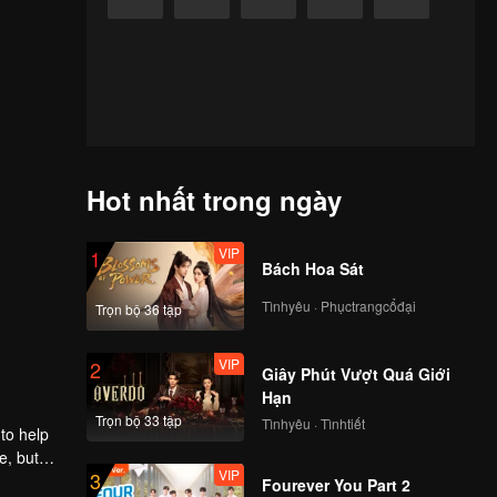
Hot nhất trong ngày
VIP
1
Bách Hoa Sát
Tìnhyêu · Phụctrangcổđại
Trọn bộ 36 tập
VIP
2
Giây Phút Vượt Quá Giới
Hạn
Trọn bộ 33 tập
Tìnhyêu · Tìnhtiết
to help
e, but
VIP
3
Fourever You Part 2