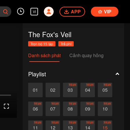
APP
VIP
VI
The Fox's Veil
Trọn bộ 15 tập
Trả phí
Danh sách phát
Cảnh quay hỏng
Playlist
Trả phí
Trả phí
Trả phí
01
02
03
04
05
Trả phí
Trả phí
Trả phí
Trả phí
Trả phí
06
07
08
09
10
Trả phí
Trả phí
Trả phí
Trả phí
Trả phí
11
12
13
14
15