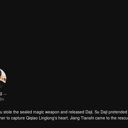
Tạ Dương Ngôn Mộc
iên
 stole the sealed magic weapon and released Daji. Su Daji pretended 
er to capture Qiqiao Linglong's heart. Jiang Tianshi came to the rescu
ned her soul and made a choice...