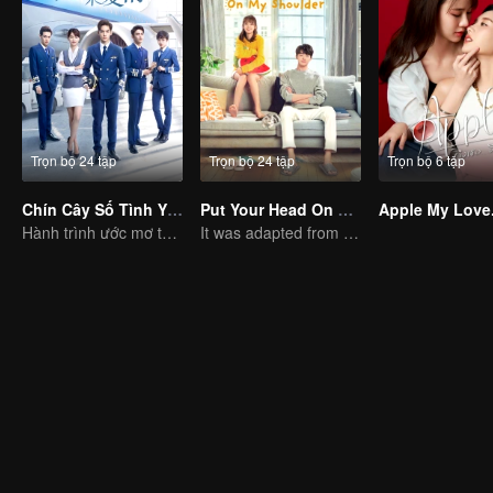
Trọn bộ 24 tập
Trọn bộ 24 tập
Trọn bộ 6 tập
Chín Cây Số Tình Yêu
Put Your Head On My Shoulder (Eng Dub)
Apple My Love.
Hành trình ước mơ tuổi trẻ của học viên hàng không
It was adapted from the same series of novels as "A Love so Beautiful"