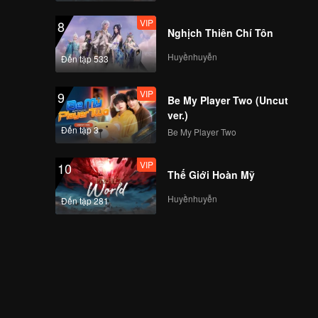
VIP
8
Nghịch Thiên Chí Tôn
Huyềnhuyễn
Đến tập 533
VIP
9
Be My Player Two (Uncut
ver.)
Đến tập 3
Be My Player Two
VIP
10
Thế Giới Hoàn Mỹ
Huyềnhuyễn
Đến tập 281