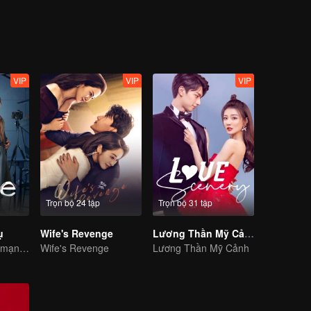
VIP
VIP
VIP
Trọn bộ 24 tập
Trọn bộ 31 tập
ụ
Wife's Revenge
Lương Thần Mỹ Cảnh
Hai nữ cảnh sát mạnh mẽ cùng hợp tác điều tra vụ án bí ẩn
Wife's Revenge
Lương Thần Mỹ Cảnh