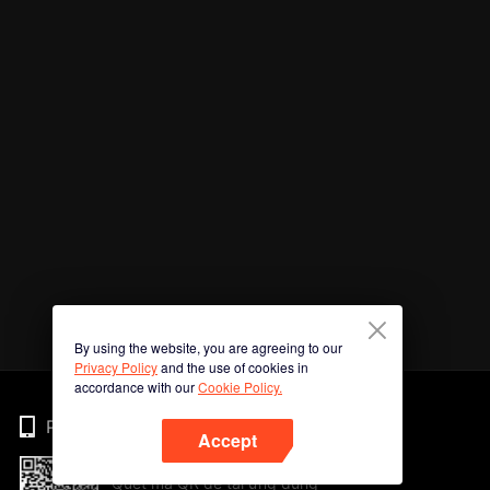
By using the website, you are agreeing to our
Privacy Policy
and the use of cookies in
accordance with our
Cookie Policy.
Phone
Accept
Quét mã QR để tải ứng dụng