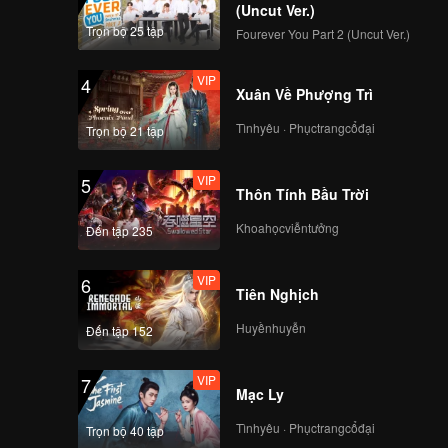
(Uncut Ver.)
Trọn bộ 25 tập
Fourever You Part 2 (Uncut Ver.)
VIP
4
Xuân Về Phượng Trì
Tìnhyêu · Phụctrangcổđại
Trọn bộ 21 tập
VIP
5
Thôn Tính Bầu Trời
Khoahọcviễntưởng
Đến tập 235
VIP
6
Tiên Nghịch
Huyềnhuyễn
Đến tập 152
VIP
7
Mạc Ly
Tìnhyêu · Phụctrangcổđại
Trọn bộ 40 tập