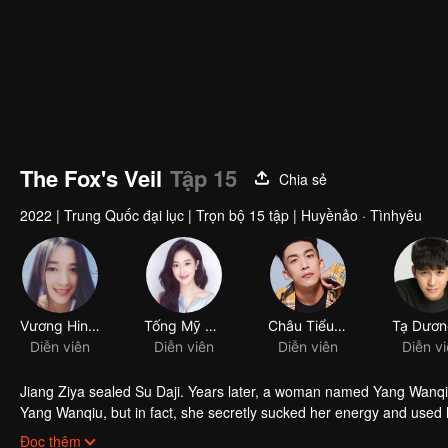
The Fox's Veil
Tập 15
Chia sẻ
2022
|
Trung Quốc đại lục
|
Trọn bộ 15 tập
|
Huyềnảo · Tìnhyêu
Vương Hinh Nghiên
Tống Mỹ Nhi
Châu Tiểu Vĩ
Diễn viên
Diễn viên
Diễn viên
Diễn v
Jiang Ziya sealed Su Daji. Years later, a woman named Yang Wanqiu
Yang Wanqiu, but in fact, she secretly sucked her energy and used h
was injured by Su Daji. At the critical moment, Yang Wanqiu awake
Đọc thêm