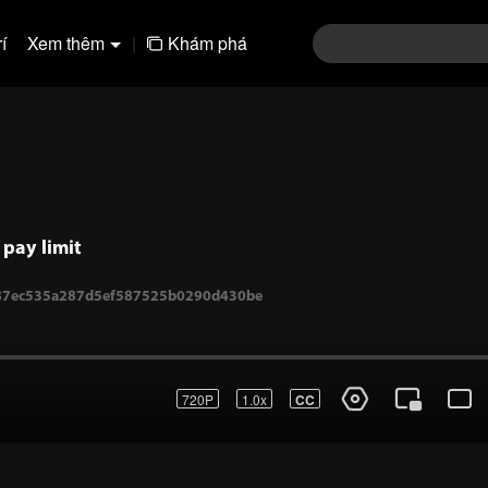
í
Xem thêm
|
Khám phá
pay limit
720P
1.0x
CC
1-87ec535a287d5ef587525b0290d430be