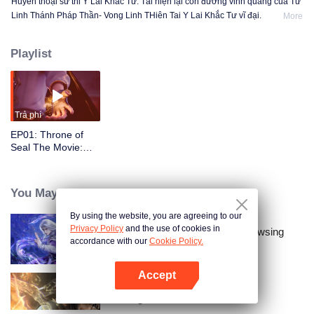
Huyền thoại sử thi Y Lai Khắc Tư. Tái hiện lại con đường vinh quang của Tử
Linh Thánh Pháp Thần- Vong Linh THiên Tai Y Lai Khắc Tư vĩ đại.
More
Playlist
Trả phí
EP01: Throne of
Seal The Movie:
The Crownless God
You May Like
By using the website, you are agreeing to our
Privacy Policy
and the use of cookies in
Renegade Immortal （Quick browsing
accordance with our
Cookie Policy.
version）
Accept
Mở APP
Trường Sinh Giới