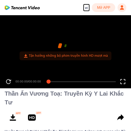
Mở APP
vi
Tận hưởng những bộ phim truyền hình HD mượt mà
00:00:00
/
00:00:00
Thần Ấn Vương Toạ: Truyền Kỳ Y Lai Khắc
Tư