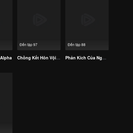
Đến tập 97
Đến tập 88
 Alpha
Chồng Kết Hôn Vội Là Thiếu Gia Hào Môn
Phản Kích Của Người Vợ