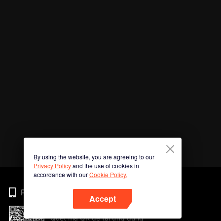
By using the website, you are agreeing to our
Privacy Policy
and the use of cookies in
accordance with our
Cookie Policy.
Phone
Accept
Quét mã QR để tải ứng dụng