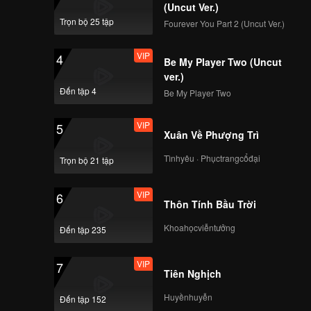
(Uncut Ver.)
Trọn bộ 25 tập
Fourever You Part 2 (Uncut Ver.)
VIP
4
Be My Player Two (Uncut
ver.)
Đến tập 4
Be My Player Two
VIP
5
Xuân Về Phượng Trì
Tìnhyêu · Phụctrangcổđại
Trọn bộ 21 tập
VIP
6
Thôn Tính Bầu Trời
Khoahọcviễntưởng
Đến tập 235
VIP
7
Tiên Nghịch
Huyềnhuyễn
Đến tập 152