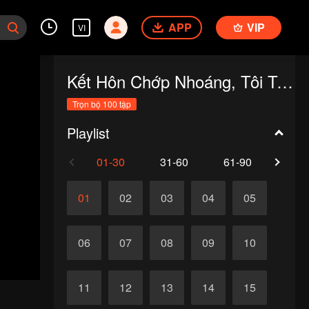
APP
VIP
VI
Kết Hôn Chớp Nhoáng, Tôi Trở Thành Bảo Bối Của Tỷ Phú Ẩn Danh (Bản Tiếng Anh)
Trọn bộ 100 tập
Playlist
01-30
31-60
61-90
91-1
01
02
03
04
05
06
07
08
09
10
11
12
13
14
15