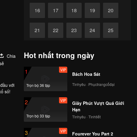
16
17
18
19
20
21
22
23
24
25
26
27
28
29
30
Hot nhất trong ngày
Chia
sẻ
VIP
1
Bách Hoa Sát
Tìnhyêu · Phụctrangcổđại
 đầu với
Trọn bộ 36 tập
xổ số!
VIP
2
Giây Phút Vượt Quá Giới
Hạn
Trọn bộ 33 tập
Tìnhyêu · Tìnhtiết
VIP
3
Fourever You Part 2