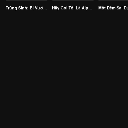
Trùng Sinh: Bị Vương Phi Phụ Bạc
Hãy Gọi Tôi Là Alpha (Bản Tiếng Tây Ban Nha)
Một Đêm Sai D