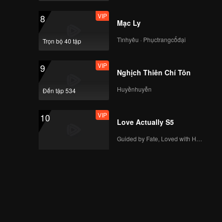
VIP
8
Mạc Ly
Tìnhyêu · Phụctrangcổđại
Trọn bộ 40 tập
VIP
9
Nghịch Thiên Chí Tôn
Huyềnhuyễn
Đến tập 534
VIP
10
Love Actually S5
Guided by Fate, Loved with Heart