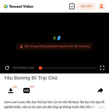
Mở APP
vi
Tận hưởng những bộ phim truyền hình HD mượt mà
00:00:00
/
00:12:20
Yêu Đương Đi Trại Chủ
Lâm Loan Loan, tiểu trại chủ trại Vân Lộc từ nhỏ đã được lão trại chủ dạy dỗ
nghiêm khắc, nên có ác cảm với đàn ông lại không muốn liên hôn với sơn
More