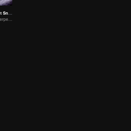
Nightmare Spirit Snake Record
Dreamwalking Serpent and the Sword Immortal's Past