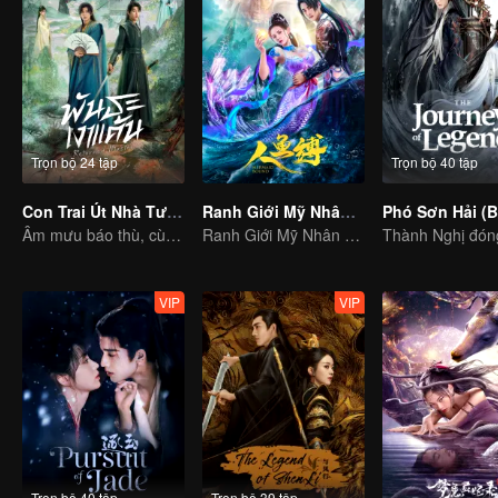
Trọn bộ 24 tập
Trọn bộ 40 tập
Con Trai Út Nhà Tướng Quân (Bản Tiếng Thái)
Ranh Giới Mỹ Nhân Ngư
Âm mưu báo thù, cùng kết tình nghĩa
Ranh Giới Mỹ Nhân Ngư
VIP
VIP
Trọn bộ 40 tập
Trọn bộ 39 tập