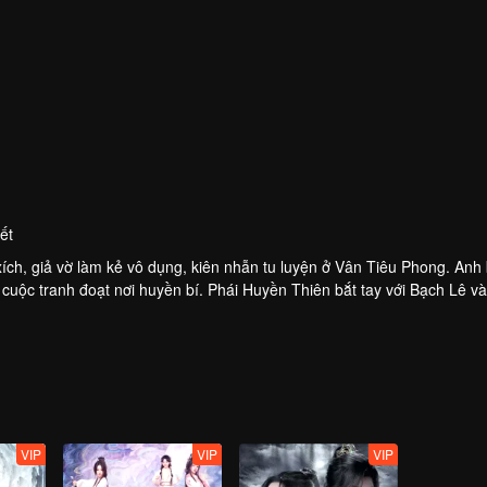
ết
ch, giả vờ làm kẻ vô dụng, kiên nhẫn tu luyện ở Vân Tiêu Phong. Anh 
 cuộc tranh đoạt nơi huyền bí. Phái Huyền Thiên bắt tay với Bạch Lê v
Đối mặt với Bạch Trạch cuồng bạo đang thức tỉnh, anh phá vỡ xiềng xí
Trong khi đó, luồng khí đen tối thấm ra từ bức bích họa báo hiệu ấp 
VIP
VIP
VIP