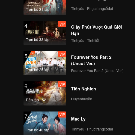
Tìnhyêu · Phụctrangcổđại
Trọn bộ 21 tập
VIP
4
Giây Phút Vượt Quá Giới
Hạn
Trọn bộ 33 tập
Tìnhyêu · Tìnhtiết
VIP
5
Fourever You Part 2
(Uncut Ver.)
Trọn bộ 25 tập
Fourever You Part 2 (Uncut Ver.)
VIP
6
Tiên Nghịch
Huyềnhuyễn
Đến tập 152
VIP
7
Mạc Ly
Tìnhyêu · Phụctrangcổđại
Trọn bộ 40 tập