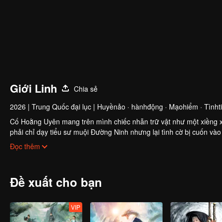
Giới Linh
Chia sẻ
2026
|
Trung Quốc đại lục
|
Huyềnảo · hànhđộng · Mạohiểm · Tìnhti
Cố Hoằng Uyên mang trên mình chiếc nhẫn trữ vật như một xiềng xí
phải chỉ dạy tiểu sư muội Đường Ninh nhưng lại tình cờ bị cuốn vào
Sanh bước vào nơi huyền bí vì linh thạch và khế ước Hỗn Nguyên. 
Đọc thêm
chiếc nhẫn, đột phá Nguyên Anh, mang khế ước Hỗn Nguyên trở về. 
nguy cơ lớn hơn.
Đề xuất cho bạn
VIP