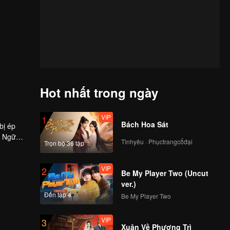
Hot nhất trong ngày
VIP
1
Bách Hoa Sát
bị ép
à Ngữ
Tìnhyêu · Phụctrangcổđại
Trọn bộ 36 tập
ch của
ủ một
VIP
2
Be My Player Two (Uncut
ver.)
Đến tập 4
Be My Player Two
VIP
3
Xuân Về Phượng Trì