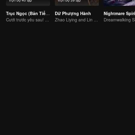
Trục Ngọc (Bản Tiếng Anh)
Dữ Phượng Hành
Cưới trước yêu sau! Chân tình giữa binh đao khói lửa
Zhao Liying and Lin Gengxin Cooperate Again