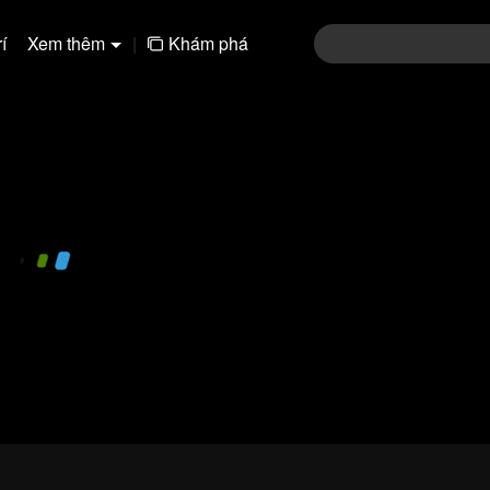
í
Xem thêm
|
Khám phá