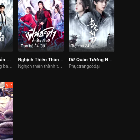
Trọn bộ 24 tập
Trọn bộ 24 tập
Phó Sơn Hải (Bản Tiếng Anh)
Nghịch Thiên Thành Tiên (Bản Tiếng Thái)
Dữ Quân Tương Nhẫn
Thành Nghị đóng ba vai, nhiệt huyết phá đảo giang hồ
Nghịch thiên thành thần chẳng có gì lạ
Phụctrangcổđại
VIP