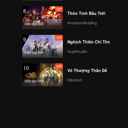
VIP
8
Thôn Tính Bầu Trời
Khoahọcviễntưởng
Đến tập 235
VIP
9
Nghịch Thiên Chí Tôn
Huyềnhuyễn
Đến tập 534
VIP
10
Vô Thượng Thần Đế
Đấutranh
Đến tập 611