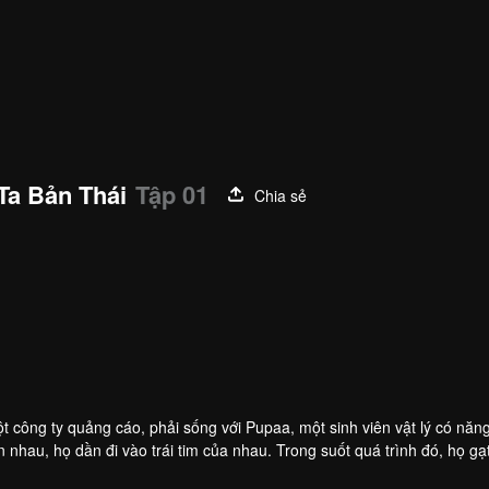
Ta Bản Thái
Tập 01
Chia sẻ
Kacha Nontanun Anchuleepradit
Gigie Chanunphat Kamolkiriluck
Piploy Kanyarat Ruangrung
iên
Diễn viên
Diễn viên
ột công ty quảng cáo, phải sống với Pupaa, một sinh viên vật lý có năng
 nhau, họ dần đi vào trái tim của nhau. Trong suốt quá trình đó, họ gạ
i quan hệ, tìm hướng đi mới trong sự nghiệp và hoạch định cuộc sống,