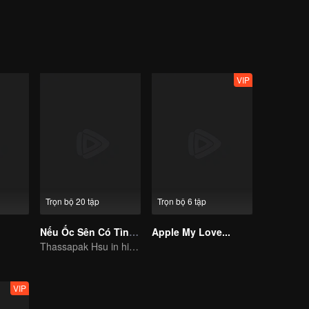
VIP
Trọn bộ 20 tập
Trọn bộ 6 tập
Nếu Ốc Sên Có Tình Yêu (Bản Thái)
Apple My Love...
Thassapak Hsu in his leading role in this series featuring two ace investigators
VIP