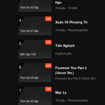
Hạn
Trọn bộ 33 tập
Tìnhyêu · Tìnhtiết
VIP
4
Xuân Về Phượng Trì
Tìnhyêu · Phụctrangcổđại
Trọn bộ 21 tập
VIP
5
Tiên Nghịch
Huyềnhuyễn
Đến tập 153
VIP
6
Fourever You Part 2
(Uncut Ver.)
Trọn bộ 25 tập
Fourever You Part 2 (Uncut Ver.)
VIP
7
Mạc Ly
Tìnhyêu · Phụctrangcổđại
Trọn bộ 40 tập