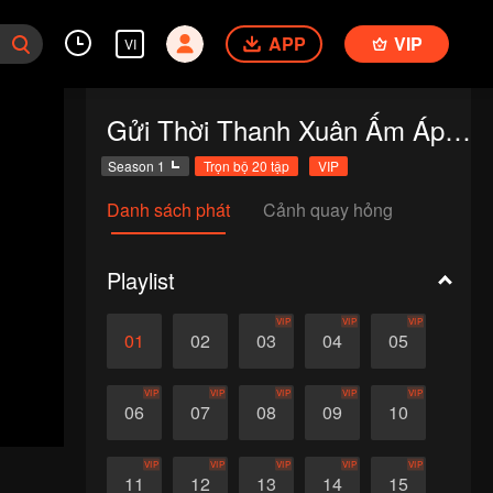
APP
VIP
VI
Gửi Thời Thanh Xuân Ấm Áp Của Chúng Ta Bản Thái
Season 1
Trọn bộ 20 tập
VIP
Danh sách phát
Cảnh quay hỏng
Playlist
VIP
VIP
VIP
01
02
03
04
05
VIP
VIP
VIP
VIP
VIP
06
07
08
09
10
VIP
VIP
VIP
VIP
VIP
11
12
13
14
15