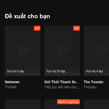
cùng là thu hoạch tình yêu.
Đề xuất cho bạn
VIP
VIP
Trọn bộ 5 tập
Trọn bộ 25 tập
Trọn bộ 4 tập
Swimmer
Gửi Thời Thanh Xuân Ấm Áp Của Chúng Ta
The Tuxedo
Tìnhtiết
Tiếp tục viết nên câu chuyện của tuổi thanh xuân ngọt ngào ấm áp
Tìnhyêu
WeTV Originals