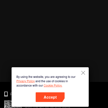
By using the website, you are agreeing to our
Privacy Policy
and the use of cookies in
accordance with our
Cookie Policy.
Phone
Accept
Quét mã QR để tải ứng dụng