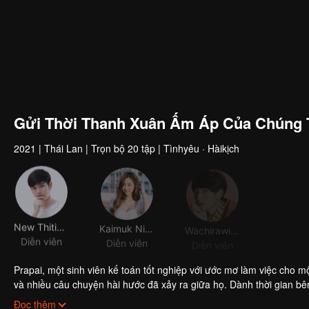
Gửi Thời Thanh Xuân Ấm Áp Của Chúng 
2021
|
Thái Lan
|
Trọn bộ 20 tập
|
Tìnhyêu · Hàikịch
New Thitipoom Techaapaikhun
Kaimuk Nilawan Iamchuasawad
Wachirawit Ruangwiwat
Diễn viên
Diễn viên
Diễn viên
Diễn v
Prapai, một sinh viên kế toán tốt nghiệp với ước mơ làm việc cho m
và nhiều câu chuyện hài hước đã xảy ra giữa họ. Dành thời gian bên
kiến sang một bên, động viên nhau vượt qua mọi khó khăn trong mố
Đọc thêm