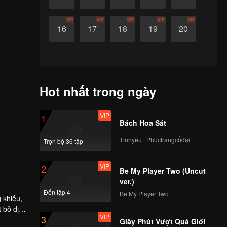
VIP
VIP
VIP
VIP
VIP
16
17
18
19
20
Hot nhất trong ngày
VIP
1
Bách Hoa Sát
Tìnhyêu · Phụctrangcổđại
Trọn bộ 36 tập
VIP
2
Be My Player Two (Uncut
ver.)
Đến tập 4
Be My Player Two
 khiếu,
t bỏ định
VIP
3
 và cuối
Giây Phút Vượt Quá Giới