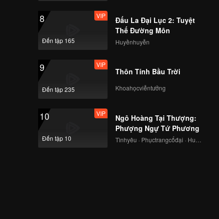
VIP
8
Đấu La Đại Lục 2: Tuyệt
Thế Đường Môn
Đến tập 165
Huyềnhuyễn
VIP
9
Thôn Tính Bầu Trời
Khoahọcviễntưởng
Đến tập 235
VIP
10
Ngô Hoàng Tại Thượng:
Phượng Ngự Tứ Phương
Đến tập 10
Tìnhyêu · Phụctrangcổđại · Huyềnảo