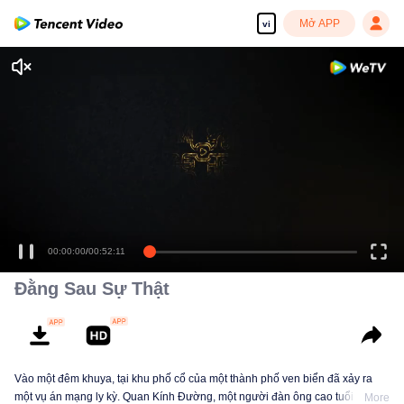
Mở APP
vi
00:00:00
/
00:52:11
Đằng Sau Sự Thật
Vào một đêm khuya, tại khu phố cổ của một thành phố ven biển đã xảy ra
một vụ án mạng ly kỳ. Quan Kính Đường, một người đàn ông cao tuổi có
More