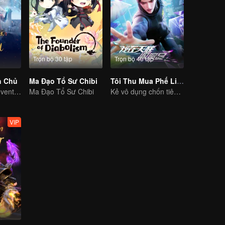
Trọn bộ 30 tập
Trọn bộ 40 tập
h Chủ
Ma Đạo Tổ Sư Chibi
Tôi Thu Mua Phế Liệu Ở Thiên Đình
Extraordinary adventure, a teenager reborn from adversity.
Ma Đạo Tổ Sư Chibi
Kẻ vô dụng chốn tiên giới trảm yêu trừ ma
VIP