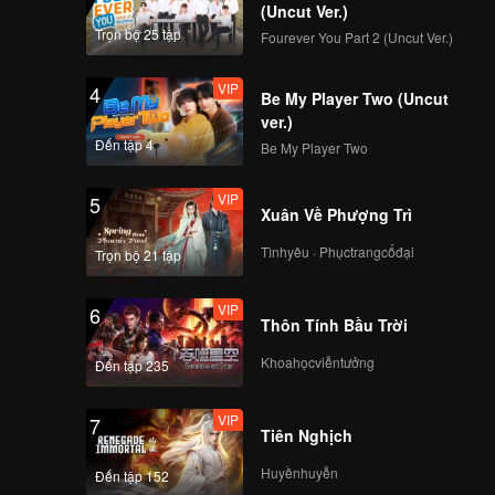
(Uncut Ver.)
Trọn bộ 25 tập
Fourever You Part 2 (Uncut Ver.)
114
115
VIP
4
Be My Player Two (Uncut
116
117
ver.)
Đến tập 4
Be My Player Two
118
119
VIP
5
Xuân Về Phượng Trì
Tìnhyêu · Phụctrangcổđại
120
Trọn bộ 21 tập
VIP
6
Thôn Tính Bầu Trời
Khoahọcviễntưởng
Đến tập 235
VIP
7
Tiên Nghịch
Huyềnhuyễn
Đến tập 152