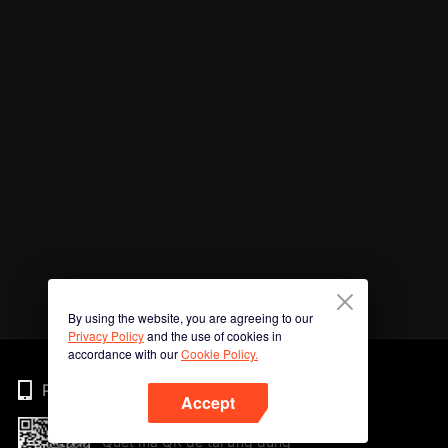
By using the website, you are agreeing to our
Privacy Policy
and the use of cookies in
accordance with our
Cookie Policy.
Phone
Accept
Quét mã QR để tải ứng dụng