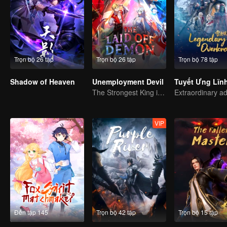
Trọn bộ 26 tập
Trọn bộ 26 tập
Trọn bộ 78 tập
Shadow of Heaven
Unemployment Devil
Tuyết Ưng Lĩn
The Strongest King in the Demon World Suddenly Gets Laid Off?
VIP
Đến tập 145
Trọn bộ 42 tập
Trọn bộ 15 tập