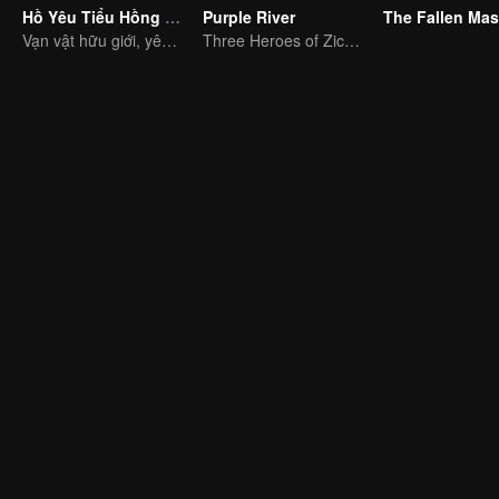
Hồ Yêu Tiểu Hồng Nương
Purple River
The Fallen Mas
Vạn vật hữu giới, yêu hận vô vàn
Three Heroes of Zichuan's adventure on Xichuan Continent