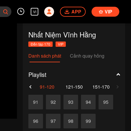
APP
VIP
VI
Nhất Niệm Vĩnh Hằng
Đến tập 170
VIP
Danh sách phát
Cảnh quay hỏng
Playlist
61-90
91-120
121-150
151-170
91
92
93
94
95
96
97
98
99