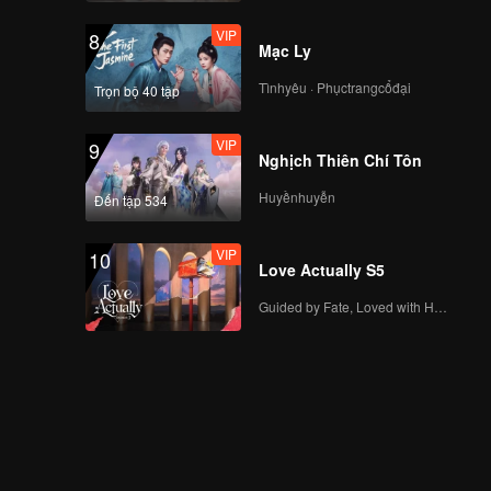
VIP
8
Mạc Ly
Tìnhyêu · Phụctrangcổđại
Trọn bộ 40 tập
VIP
9
Nghịch Thiên Chí Tôn
Huyềnhuyễn
Đến tập 534
VIP
10
Love Actually S5
Guided by Fate, Loved with Heart