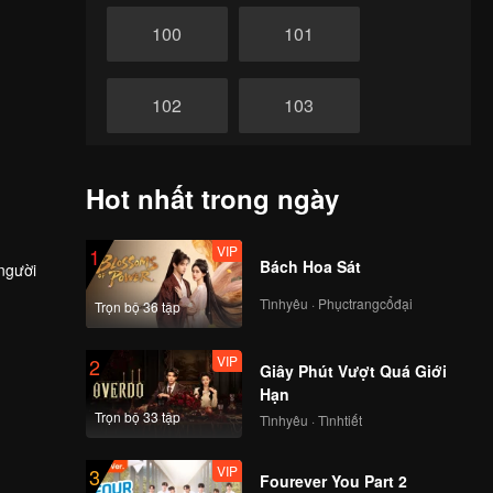
100
101
102
103
104
105
Hot nhất trong ngày
106
107
VIP
1
Bách Hoa Sát
 người
Tìnhyêu · Phụctrangcổđại
Trọn bộ 36 tập
108
109
VIP
2
Giây Phút Vượt Quá Giới
110
111
Hạn
Trọn bộ 33 tập
Tìnhyêu · Tìnhtiết
112
113
VIP
3
Fourever You Part 2