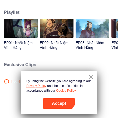
đường Lý Thanh Hậu xuất hiện... Siêu phẩm hoạt hình Trung Quốc thể loại
tu tiên hài hước, bao trọn tiếng cười mùa hè của bạn!
Playlist
EP01: Nhất Niệm
EP02: Nhất Niệm
EP03: Nhất Niệm
EP0
Vĩnh Hằng
Vĩnh Hằng
Vĩnh Hằng
Vĩn
Exclusive Clips
By using the website, you are agreeing to our
Loading…
Privacy Policy
and the use of cookies in
accordance with our
Cookie Policy.
Accept
Mở APP