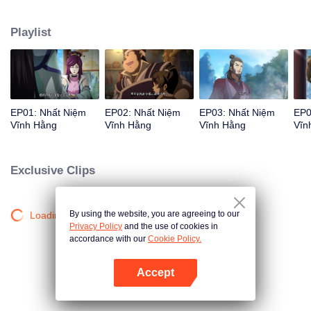
đường Lý Thanh Hậu xuất hiện... Siêu phẩm hoạt hình Trung Quốc thể loại
tu tiên hài hước, bao trọn tiếng cười mùa hè của bạn!
Playlist
EP01: Nhất Niệm
EP02: Nhất Niệm
EP03: Nhất Niệm
EP0
Vĩnh Hằng
Vĩnh Hằng
Vĩnh Hằng
Vĩn
Exclusive Clips
By using the website, you are agreeing to our
Loading…
Privacy Policy
and the use of cookies in
accordance with our
Cookie Policy.
Accept
Mở APP