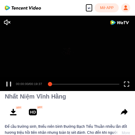
Mở APP
vi
00:00:00
/
00:19:37
Nhất Niệm Vĩnh Hằng
Để cầu trường sinh, thiếu niên bình thường Bạch Tiểu Thuần nhiều lần đốt
hương triệu hồi tiên nhân nhưng toàn bị sét đánh. Cho đến khi người dẫn
More