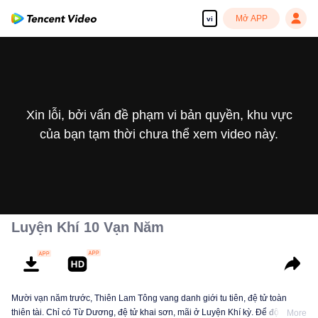
Mở APP
vi
Xin lỗi, bởi vấn đề phạm vi bản quyền, khu vực
của bạn tạm thời chưa thể xem video này.
Luyện Khí 10 Vạn Năm
Mười vạn năm trước, Thiên Lam Tông vang danh giới tu tiên, đệ tử toàn
thiên tài. Chỉ có Từ Dương, đệ tử khai sơn, mãi ở Luyện Khí kỳ. Để đột phá,
More