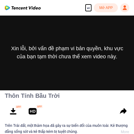
Mở APP
vi
Xin lỗi, bởi vấn đề phạm vi bản quyền, khu vực
của bạn tạm thời chưa thể xem video này.
Thôn Tính Bầu Trời
Trên Trái đất, một thảm họa đã gây ra sự biến đổi của muôn loài. Kẻ thượng
đẳng sống sót và kẻ thấp kém bị tuyệt chủng.
More