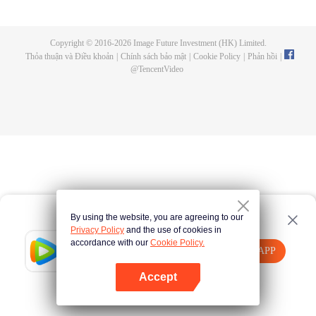
Copyright © 2016-
2026
Image Future Investment (HK) Limited.
Thỏa thuận và Điều khoản
|
Chính sách bảo mật
|
Cookie Policy
|
Phản hồi
|
@
TencentVideo
By using the website, you are agreeing to our
Privacy Policy
and the use of cookies in
accordance with our
Cookie Policy.
Tencent Video
Mở APP
Xem thêm nội dung
Accept
Nếu thất bại, vui lòng
Nhấn vào đây
thử lại
Mở APP