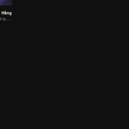
h Hằng
Kiếp nạn của giới tu tiên đã trở lại!