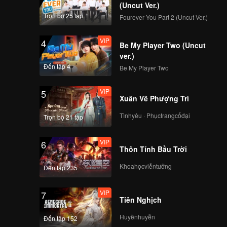
(Uncut Ver.)
VIP
VIP
Trọn bộ 25 tập
Fourever You Part 2 (Uncut Ver.)
114
115
VIP
4
Be My Player Two (Uncut
VIP
VIP
116
117
ver.)
Đến tập 4
Be My Player Two
VIP
VIP
118
119
VIP
5
Xuân Về Phượng Trì
VIP
Tìnhyêu · Phụctrangcổđại
120
Trọn bộ 21 tập
VIP
6
Thôn Tính Bầu Trời
Khoahọcviễntưởng
Đến tập 235
VIP
7
Tiên Nghịch
Huyềnhuyễn
Đến tập 152