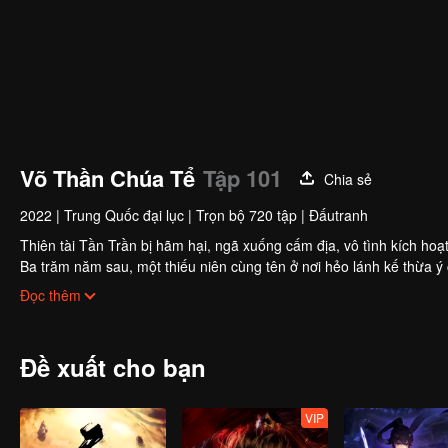
Võ Thần Chúa Tể
Tập 101
Chia sẻ
2022
|
Trung Quốc đại lục
|
Trọn bộ 720 tập
|
Đấutranh
Thiên tài Tần Trần bị hãm hại, ngã xuống cấm địa, vô tình kích hoạ
Ba trăm năm sau, một thiếu niên cùng tên ở nơi hẻo lánh kế thừa ý
không rõ lai lịch, mẹ con bị coi thường.
Đọc thêm
Để viết lại huyền thoại, bảo vệ người thân, Tần Trần gánh vác trọng
Đề xuất cho bạn
VIP