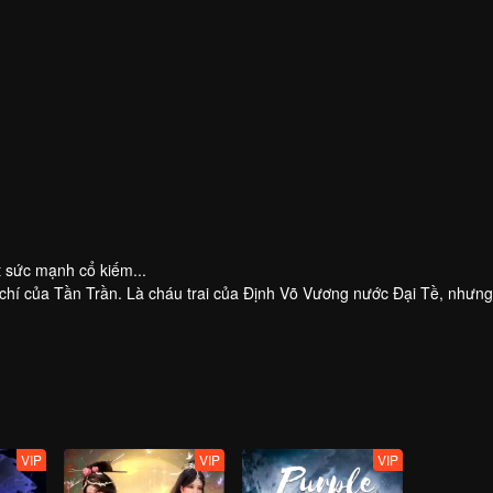
t sức mạnh cổ kiếm...
 chí của Tần Trần. Là cháu trai của Định Võ Vương nước Đại Tề, nhưng
 trách, lại bước lên con đường võ đạo.
VIP
VIP
VIP