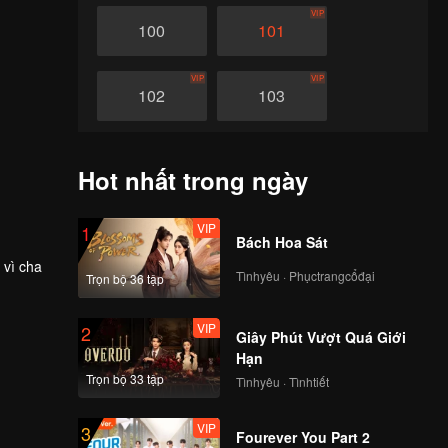
VIP
100
101
VIP
VIP
102
103
VIP
VIP
104
105
Hot nhất trong ngày
VIP
VIP
106
107
VIP
1
Bách Hoa Sát
 vì cha
Tìnhyêu · Phụctrangcổđại
VIP
VIP
Trọn bộ 36 tập
108
109
VIP
2
Giây Phút Vượt Quá Giới
VIP
VIP
110
111
Hạn
Trọn bộ 33 tập
Tìnhyêu · Tìnhtiết
VIP
VIP
112
113
VIP
3
Fourever You Part 2