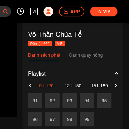
APP
VIP
VI
Võ Thần Chúa Tể
Đến tập 669
VIP
Danh sách phát
Cảnh quay hỏng
Playlist
61-90
91-120
121-150
151-180
181-
91
92
93
94
95
96
97
98
99