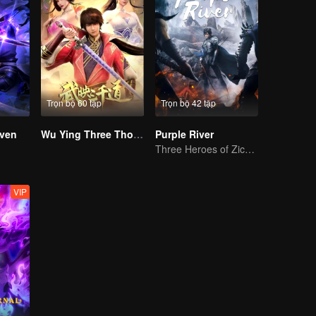
Trọn bộ 60 tập
Trọn bộ 42 tập
ven
Wu Ying Three Thousand Paths
Purple River
Three Heroes of Zichuan's adventure on Xichuan Continent
VIP