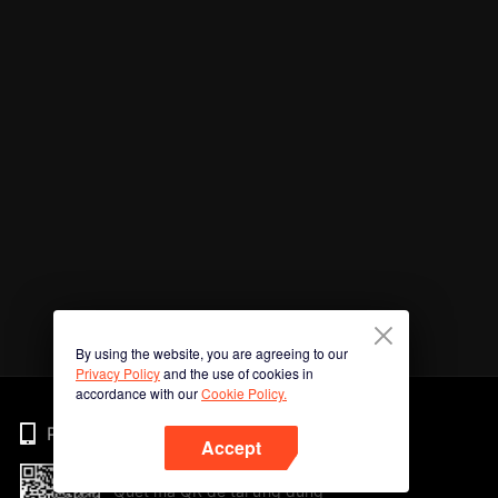
By using the website, you are agreeing to our
Privacy Policy
and the use of cookies in
accordance with our
Cookie Policy.
Phone
Accept
Quét mã QR để tải ứng dụng