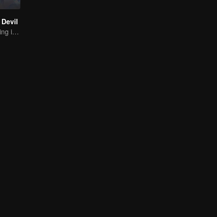
Devil
The Strongest King in the Demon World Suddenly Gets Laid Off?