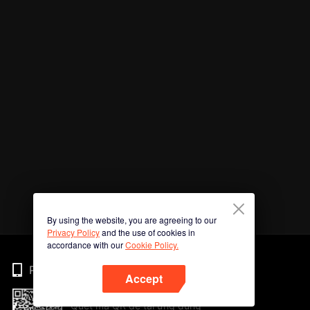
By using the website, you are agreeing to our
Privacy Policy
and the use of cookies in
accordance with our
Cookie Policy.
Phone
Accept
Quét mã QR để tải ứng dụng