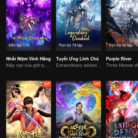
Đến tập 170
Trọn bộ 78 tập
Trọn bộ 42 tập
Nhất Niệm Vĩnh Hằng
Tuyết Ưng Lĩnh Chủ
Purple River
Kiếp nạn của giới tu tiên đã trở lại!
Extraordinary adventure, a teenager reborn from adversity.
VIP
VIP
Trọn bộ 60 tập
Trọn bộ 60 tập
Trọn bộ 26 tập