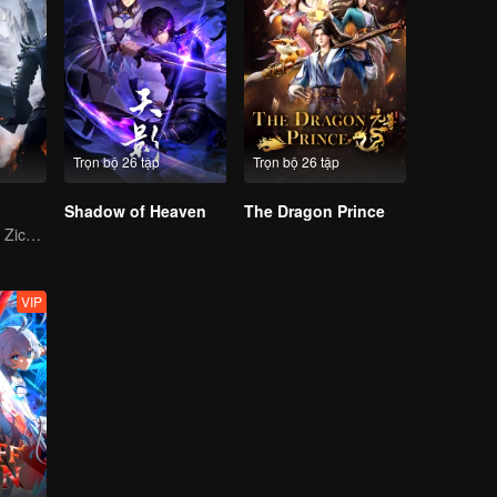
Trọn bộ 26 tập
Trọn bộ 26 tập
Shadow of Heaven
The Dragon Prince
Three Heroes of Zichuan's adventure on Xichuan Continent
VIP