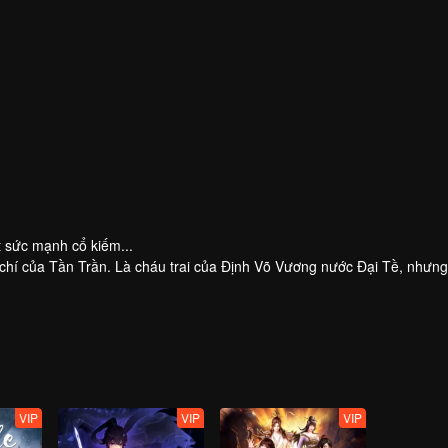
t sức mạnh cổ kiếm...
 chí của Tần Trần. Là cháu trai của Định Võ Vương nước Đại Tề, nhưng
 trách, lại bước lên con đường võ đạo.
VIP
VIP
VIP