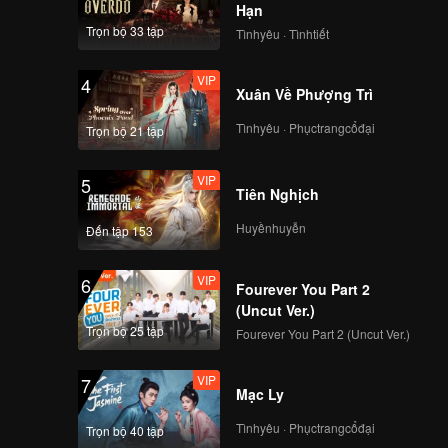
Hạn
VIP
VIP
Trọn bộ 33 tập
Tìnhyêu · Tìnhtiết
114
115
VIP
4
VIP
VIP
Xuân Về Phượng Trì
116
117
Tìnhyêu · Phụctrangcổđại
Trọn bộ 21 tập
VIP
VIP
118
119
VIP
5
Tiên Nghịch
VIP
Huyềnhuyễn
120
Đến tập 153
VIP
6
Fourever You Part 2
(Uncut Ver.)
Trọn bộ 25 tập
Fourever You Part 2 (Uncut Ver.)
VIP
7
Mạc Ly
Tìnhyêu · Phụctrangcổđại
Trọn bộ 40 tập