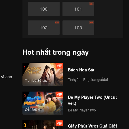
VIP
100
101
VIP
VIP
102
103
VIP
VIP
104
105
Hot nhất trong ngày
VIP
VIP
106
107
VIP
1
Bách Hoa Sát
 vì cha
Tìnhyêu · Phụctrangcổđại
VIP
VIP
Trọn bộ 36 tập
108
109
VIP
2
Be My Player Two (Uncut
VIP
VIP
110
111
ver.)
Đến tập 4
Be My Player Two
VIP
VIP
112
113
VIP
3
Giây Phút Vượt Quá Giới