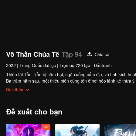
Võ Thần Chúa Tể
Tập 94
Chia sẻ
2022
|
Trung Quốc đại lục
|
Trọn bộ 720 tập
|
Đấutranh
Thiên tài Tần Trần bị hãm hại, ngã xuống cấm địa, vô tình kích hoạ
Ba trăm năm sau, một thiếu niên cùng tên ở nơi hẻo lánh kế thừa ý
không rõ lai lịch, mẹ con bị coi thường.
Đọc thêm
Để viết lại huyền thoại, bảo vệ người thân, Tần Trần gánh vác trọng
Đề xuất cho bạn
VIP