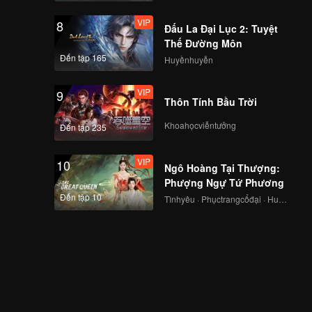
VIP
8
Đấu La Đại Lục 2: Tuyệt
Thế Đường Môn
Đến tập 165
Huyềnhuyễn
VIP
9
Thôn Tính Bầu Trời
Khoahọcviễntưởng
Đến tập 235
VIP
10
Ngô Hoàng Tại Thượng:
Phượng Ngự Tứ Phương
Đến tập 10
Tìnhyêu · Phụctrangcổđại · Huyềnảo