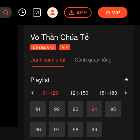
APP
VIP
VI
Võ Thần Chúa Tể
Đến tập 670
VIP
Danh sách phát
Cảnh quay hỏng
Playlist
61-90
91-120
121-150
151-180
181-
91
92
93
94
95
96
97
98
99