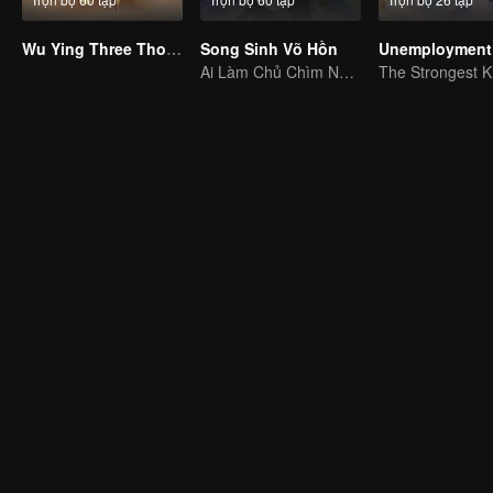
Wu Ying Three Thousand Paths
Song Sinh Võ Hồn
Unemployment 
Ai Làm Chủ Chìm Nổi, Thần Võ Vô Địch