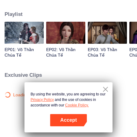
thừa ý chí của Tần Trần. Là cháu trai của Định Võ Vương nước Đại Tề,
nhưng vì cha không rõ lai lịch, mẹ con bị coi thường. Để viết lại huyền thoại,
Playlist
bảo vệ người thân, Tần Trần gánh vác trọng trách, lại bước lên con đường
võ đạo.
EP01: Võ Thần
EP02: Võ Thần
EP03: Võ Thần
EP0
Chúa Tể
Chúa Tể
Chúa Tể
Chú
Exclusive Clips
By using the website, you are agreeing to our
Loading…
Privacy Policy
and the use of cookies in
accordance with our
Cookie Policy.
Accept
Mở APP