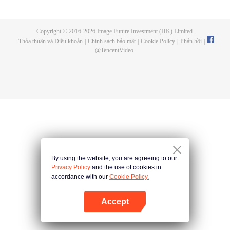
La Đại Lục. Một lớp anh tài xuất hiện, liệu thế hệ Thất quái Sử Lai Khắc mới
này có chấn hưng được Đường Môn, viết nên bài ca tuyệt thế Đường Môn
hay không? Hồn thú triệu năm, Tử Linh Thánh Pháp Thần nắm giữ Nhật
Copyright © 2016-
2026
Image Future Investment (HK) Limited.
Nguyệt Trích Tinh, hệ thống Hồn Đạo Khí hoàn toàn mới khiến Đường Môn
Thỏa thuận và Điều khoản
|
Chính sách bảo mật
|
Cookie Policy
|
Phản hồi
|
suy yếu. Tất cả thần khí đều sẽ lần lượt xuất hiện. Ám khí Đường Môn liệu có
@
TencentVideo
chấn hưng được uy phong, Đường Môn có thể tái hiện được huy hoàng hay
không?
By using the website, you are agreeing to our
Privacy Policy
and the use of cookies in
accordance with our
Cookie Policy.
Accept
Mở APP