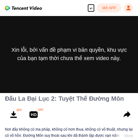
Mở APP
vi
Xin lỗi, bởi vấn đề phạm vi bản quyền, khu vực
của bạn tạm thời chưa thể xem video này.
Đấu La Đại Lục 2: Tuyệt Thế Đường Môn
Nơi đây không có ma pháp, không có hơn thua, không có võ thuật, nhưng lại
có võ hồn. Đường Môn suy thoái sau khi đã thành lập được vạn năm ở Đấu
More