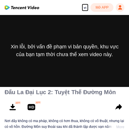
Mở APP
vi
Xin lỗi, bởi vấn đề phạm vi bản quyền, khu vực
của bạn tạm thời chưa thể xem video này.
Đấu La Đại Lục 2: Tuyệt Thế Đường Môn
Nơi đây không có ma pháp, không có hơn thua, không có võ thuật, nhưng lại
có võ hồn. Đường Môn suy thoái sau khi đã thành lập được vạn năm ở Đấu
More