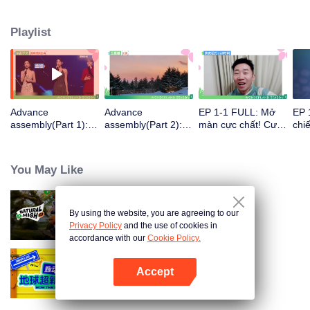
Playlist
Advance
Advance
EP 1-1 FULL: Mở
EP 
assembly(Part 1):
assembly(Part 2):
màn cực chất! Cư
chi
Revelry from
Introvert's hell! The
dân mới cũ chọn
Vươ
extrovert! Hilarious
first meeting is
đồng đội rung động
gục
group building
awkward
You May Like
By using the website, you are agreeing to our
Natural High S3
Privacy Policy
and the use of cookies in
accordance with our
Cookie Policy.
Accept
Wow The World
Mở APP