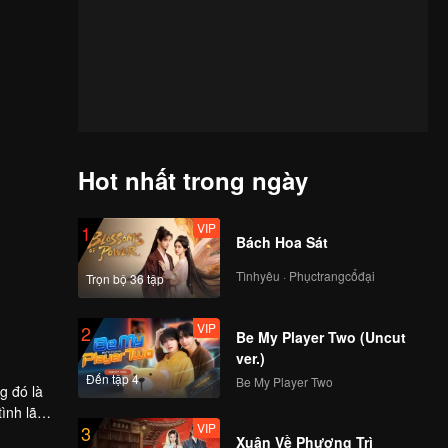
Hot nhất trong ngày
VIP
1
Bách Hoa Sát
Tìnhyêu · Phụctrangcổđại
Trọn bộ 36 tập
VIP
2
Be My Player Two (Uncut
ver.)
Đến tập 4
Be My Player Two
g đó là
tình lãng
VIP
3
ore he
Xuân Về Phượng Trì