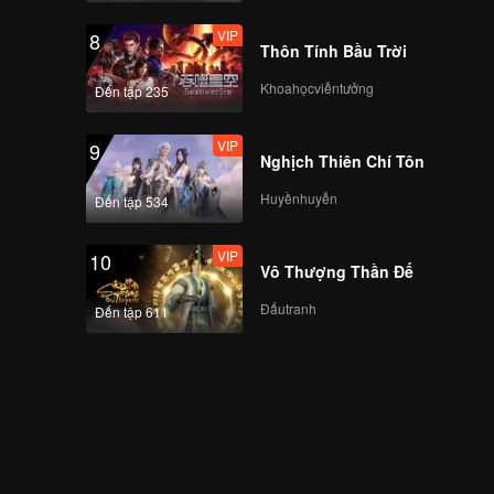
VIP
8
Thôn Tính Bầu Trời
Khoahọcviễntưởng
Đến tập 235
VIP
9
Nghịch Thiên Chí Tôn
Huyềnhuyễn
Đến tập 534
VIP
10
Vô Thượng Thần Đế
Đấutranh
Đến tập 611