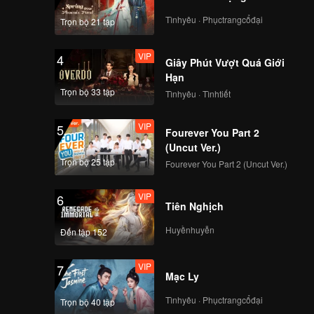
lifetime
Tìnhyêu · Phụctrangcổđại
Trọn bộ 21 tập
VIP
4
Giây Phút Vượt Quá Giới
Hạn
Trọn bộ 33 tập
Tìnhyêu · Tìnhtiết
VIP
5
Fourever You Part 2
(Uncut Ver.)
Trọn bộ 25 tập
Fourever You Part 2 (Uncut Ver.)
VIP
6
Tiên Nghịch
Huyềnhuyễn
Đến tập 152
VIP
7
Mạc Ly
Tìnhyêu · Phụctrangcổđại
Trọn bộ 40 tập