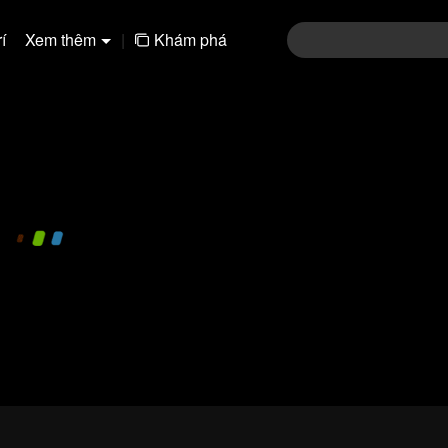
í
Xem thêm
|
Khám phá