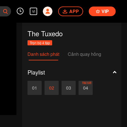
APP
VIP
VI
The Tuxedo
Trọn bộ 4 tập
Danh sách phát
Cảnh quay hỏng
Playlist
Tập cuối
01
02
03
04