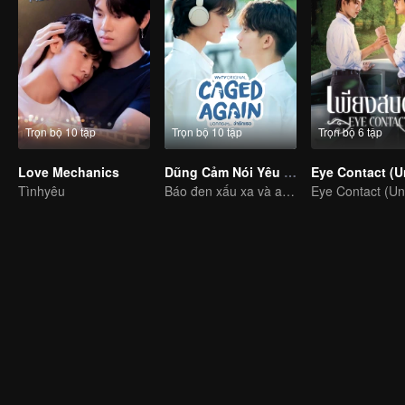
Trọn bộ 10 tập
Trọn bộ 10 tập
Trọn bộ 6 tập
Love Mechanics
Dũng Cảm Nói Yêu Người
Tìnhyêu
Báo đen xấu xa và anh chàng chim cánh cụt