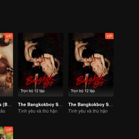
r, the mutual attraction becomes undeniable. A romance tailored for a 
VIP
VIP
Trọn bộ 12 tập
Trọn bộ 12 tập
Time The Series (Bản Uncut)
The Bangkokboy Series
The Bangkokboy Series (Uncut Ver.)
nảo
Tình yêu và thù hận
Tình yêu và thù hận
VIP