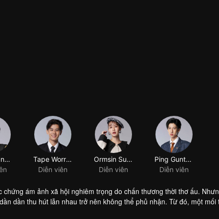
Garto Pannawit Phattanasiri
Tape Worrachai Sirikongsuwan
Ormsin Supitcha Limsommut
Ping Guntapat Kasemsan Na Ayudhya
iên
Diễn viên
Diễn viên
Diễn viên
ắc chứng ám ảnh xã hội nghiêm trọng do chấn thương thời thơ ấu. Nhưn
u dần dần thu hút lẫn nhau trở nên không thể phủ nhận. Từ đó, một mối 
rom serious social phobia due to his childhood trauma. But that was bef