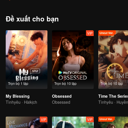
met the gentleman designer Aioun. As the two get to know each othe
hence begins.
Đề xuất cho bạn
VIP
Trọn bộ 1 tập
Trọn bộ 10 tập
Trọn bộ 10 tập
My Blessing
Obsessed
Tìnhyêu · Hàikịch
Obsessed
Tìnhyêu · Huyề
VIP
VIP