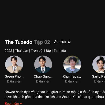
The Tuxedo
Tập 02
Chia sẻ
2022
|
Thái Lan
|
Trọn bộ 4 tập
|
Tìnhyêu
Green Phongsathorn Padungktiwong
Chap Suppacheep Chanapai
Khunnapat Pichetworawut
Diễn viên
Diễn viên
Diễn viên
Diễn v
Nawee hách dịch và tự cao là người thừa kế một gia tài. Anh ấy m
trước khi anh gặp nhà thiết kế lịch lãm Aioun. Khi cả hai quen nha
mạn được thiết kế riêng cho cả cuộc đời.
Bossy and self-centered Nawee is an heir to a fortune. He suffers f
Đọc thêm