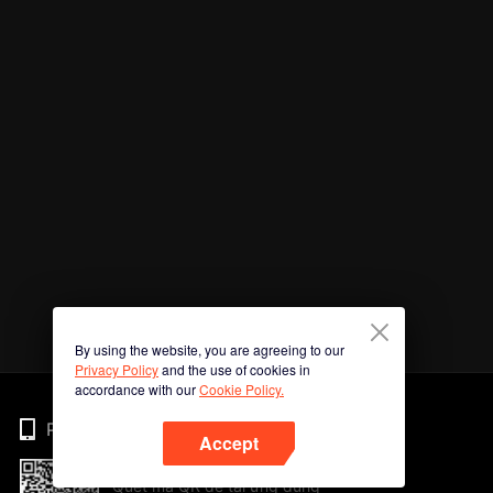
By using the website, you are agreeing to our
Privacy Policy
and the use of cookies in
accordance with our
Cookie Policy.
Phone
Accept
Quét mã QR để tải ứng dụng