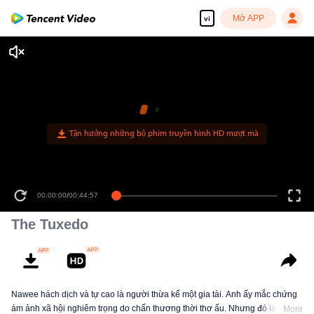
Mở APP
vi
Tận hưởng những bộ phim truyền hình HD mượt mà
00:00:00
/
00:44:57
The Tuxedo
Nawee hách dịch và tự cao là người thừa kế một gia tài. Anh ấy mắc chứng
ám ảnh xã hội nghiêm trọng do chấn thương thời thơ ấu. Nhưng đó là trước
More