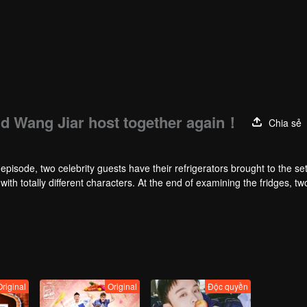
 Wang Jiar host together again！
Chia sẻ
e, two celebrity guests have their refrigerators brought to the set
with totally different characters. At the end of examining the fridges, tw
s' refrigerators.
Original
Original
Độc quyền