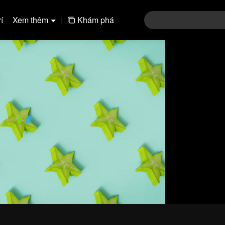
í
Xem thêm
|
Khám phá