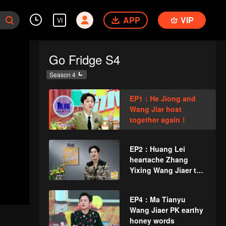
APP
VIP
VI
Go Fridge S4
Season 4
EP1：He Jiong and
Wang Jiar host
together again！
EP2：Huang Lei
heartache Zhang
Yixing Wang Jiaer too
hard
EP4：Ma Tianyu
Wang Jiaer PK earthy
honey words