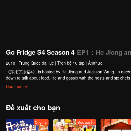
Go Fridge S4 Season 4
EP1：He Jiong and
2018
|
Trung Quốc đại lục
|
Trọn bộ 10 tập
|
Ẩmthực
《拜托了冰箱4》 is hosted by He Jiong and Jackson Wang. In each episod
down to talk about food, life and gossip with the hosts and six chefs 
chefs will have a 15-minute cook-off using ingredients from the guest
Đọc thêm
Đề xuất cho bạn
Original
Độc quyền