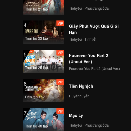
full of perfume
Tìnhyêu · Phụctrangcổđại
Trọn bộ 21 tập
stunned He Jiong!
VIP
4
Giây Phút Vượt Quá Giới
EP10：The
Hạn
refrigerator family
Trọn bộ 33 tập
Tìnhyêu · Tìnhtiết
sent a surprise, He
Ermeng moved to
VIP
5
cry！
Fourever You Part 2
(Uncut Ver.)
Trọn bộ 25 tập
Fourever You Part 2 (Uncut Ver.)
VIP
6
Tiên Nghịch
Huyềnhuyễn
Đến tập 152
VIP
7
Mạc Ly
Tìnhyêu · Phụctrangcổđại
Trọn bộ 40 tập