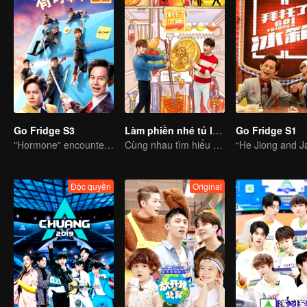
Go Fridge S3
Làm phiền nhé tủ lạnh mùa 5
Go Fridge S1
"Hormone" encountered Sheena crisis?
Cùng nhau tìm hiểu bí mật về tủ lạnh nhé!
Độc quyền
Original