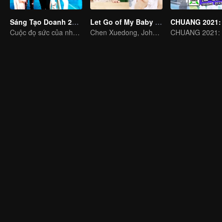
Sáng Tạo Doanh 2019
Let Go of My Baby S3
Cuộc đọ sức của những nhóm nam hàng đầu
Chen Xuedong, Johnny Huang and Jackson Wang warm Meng belt baby