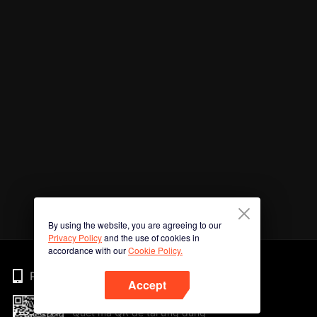
By using the website, you are agreeing to our
Privacy Policy
and the use of cookies in
accordance with our
Cookie Policy.
Phone
Accept
Quét mã QR để tải ứng dụng