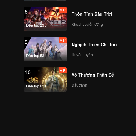
VIP
8
Thôn Tính Bầu Trời
Khoahọcviễntưởng
Đến tập 235
VIP
9
Nghịch Thiên Chí Tôn
Huyềnhuyễn
Đến tập 534
VIP
10
Vô Thượng Thần Đế
Đấutranh
Đến tập 611