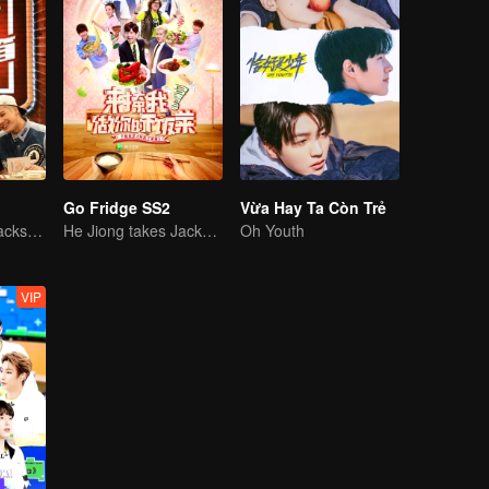
Go Fridge SS2
Vừa Hay Ta Còn Trẻ
“He Jiong and Jackson”call you to watch the show
He Jiong takes Jackson return to the show to make everyone happy
Oh Youth
VIP