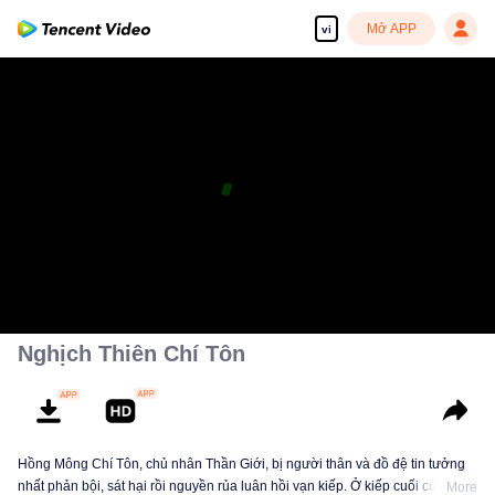
Mở APP
vi
Nghịch Thiên Chí Tôn
Hồng Mông Chí Tôn, chủ nhân Thần Giới, bị người thân và đồ đệ tin tưởng
nhất phản bội, sát hại rồi nguyền rủa luân hồi vạn kiếp. Ở kiếp cuối cùng,
More