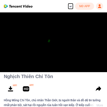
Mở APP
vi
Nghịch Thiên Chí Tôn
Hồng Mông Chí Tôn, chủ nhân Thần Giới, bị người thân và đồ đệ tin tưởng
nhất phản bội, sát hại rồi nguyền rủa luân hồi vạn kiếp. Ở kiếp cuối cùng,
More