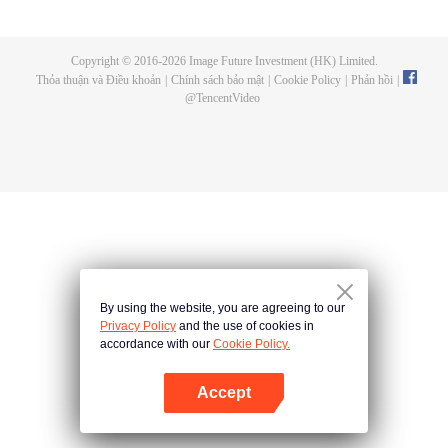
nan. Năm tháng dài tựa vô biên gột rửa nguồn cơn. Ta hóa thân thành cổ
nhân và ta hóa thân tìm đến nguồn tự tại. Hãy cùng đón xem series "Thế
Giới Hoàn Mỹ" để biết Thạch Hạo làm sao để tạo nên một kiếp huy hoàng,
Copyright © 2016-
2026
Image Future Investment (HK) Limited.
mở ra một danh thoại bất hủ.
Thỏa thuận và Điều khoản
|
Chính sách bảo mật
|
Cookie Policy
|
Phản hồi
|
@
TencentVideo
By using the website, you are agreeing to our
Privacy Policy
and the use of cookies in
accordance with our
Cookie Policy.
Accept
Mở APP