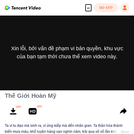
Mở APP
vi
Xin lỗi, bởi vấn đề phạm vi bản quyền, khu vực
của bạn tạm thời chưa thể xem video này.
Thế Giới Hoàn Mỹ
Ta vì tu đạo mà sinh ra, vì ứng kiếp mà đến nhân gian. Ta thân hóa thành
biển mưa máu, khổ luyện hàng vạn nghìn năm, trải qua vô số lần khổ cực cơ
More