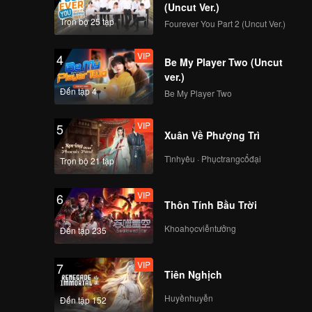
(Uncut Ver.)
Trọn bộ 25 tập
Fourever You Part 2 (Uncut Ver.)
VIP
4
Be My Player Two (Uncut
ver.)
Đến tập 4
Be My Player Two
VIP
5
Xuân Về Phượng Trì
Tìnhyêu · Phụctrangcổđại
Trọn bộ 21 tập
VIP
6
Thôn Tính Bầu Trời
Khoahọcviễntưởng
Đến tập 235
VIP
7
Tiên Nghịch
Huyềnhuyễn
Đến tập 152