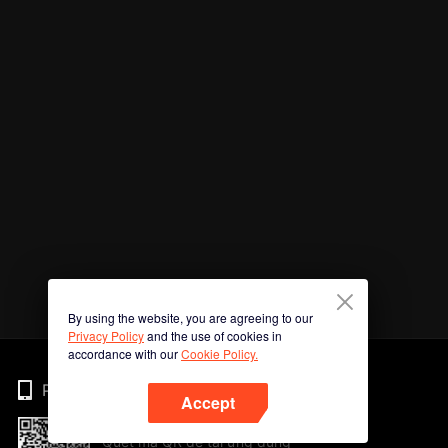
By using the website, you are agreeing to our
Privacy Policy
and the use of cookies in
accordance with our
Cookie Policy.
Phone
Accept
Quét mã QR để tải ứng dụng