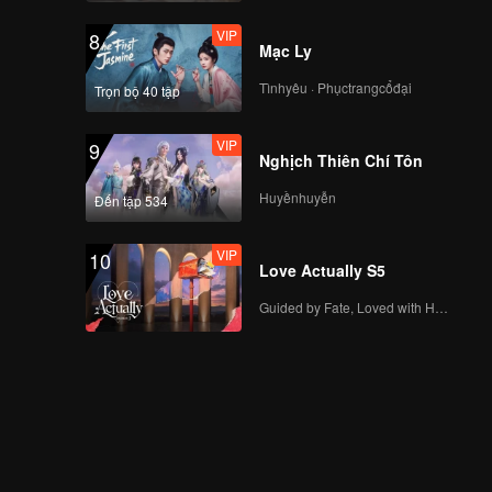
VIP
8
Mạc Ly
Tìnhyêu · Phụctrangcổđại
Trọn bộ 40 tập
VIP
9
Nghịch Thiên Chí Tôn
Huyềnhuyễn
Đến tập 534
VIP
10
Love Actually S5
Guided by Fate, Loved with Heart