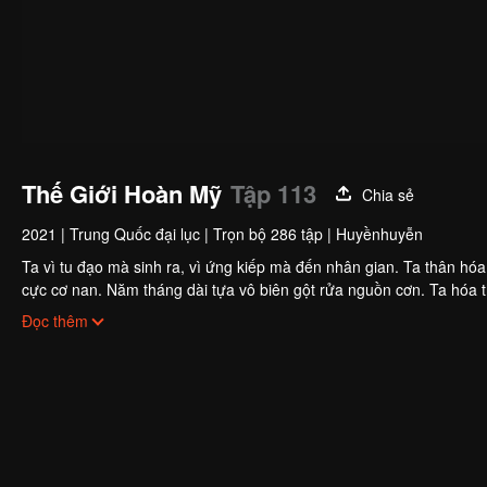
Thế Giới Hoàn Mỹ
Tập 113
Chia sẻ
2021
|
Trung Quốc đại lục
|
Trọn bộ 286 tập
|
Huyềnhuyễn
Ta vì tu đạo mà sinh ra, vì ứng kiếp mà đến nhân gian. Ta thân hó
cực cơ nan. Năm tháng dài tựa vô biên gột rửa nguồn cơn. Ta hóa 
series "Thế Giới Hoàn Mỹ" để biết Thạch Hạo làm sao để tạo nên m
Đọc thêm