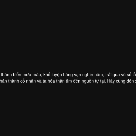
a thành biển mưa máu, khổ luyện hàng vạn nghìn năm, trải qua vô số l
thân thành cổ nhân và ta hóa thân tìm đến nguồn tự tại. Hãy cùng đón
ột kiếp huy hoàng, mở ra một danh thoại bất hủ.