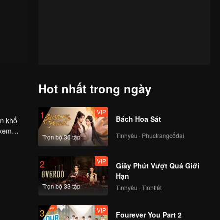
Hot nhất trong ngày
VIP
1
Bách Hoa Sát
ần khổ
 xem
Tìnhyêu · Phụctrangcổđại
Trọn bộ 36 tập
VIP
2
Giây Phút Vượt Quá Giới
Hạn
Trọn bộ 33 tập
Tìnhyêu · Tìnhtiết
VIP
3
Fourever You Part 2