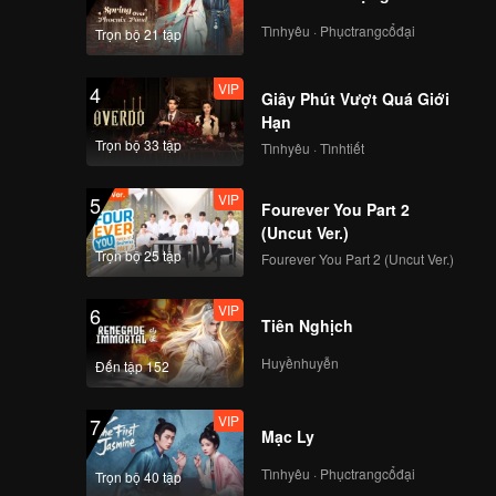
Tìnhyêu · Phụctrangcổđại
Trọn bộ 21 tập
VIP
4
Giây Phút Vượt Quá Giới
Hạn
Trọn bộ 33 tập
Tìnhyêu · Tìnhtiết
VIP
5
Fourever You Part 2
(Uncut Ver.)
Trọn bộ 25 tập
Fourever You Part 2 (Uncut Ver.)
VIP
6
Tiên Nghịch
Huyềnhuyễn
Đến tập 152
VIP
7
Mạc Ly
Tìnhyêu · Phụctrangcổđại
Trọn bộ 40 tập