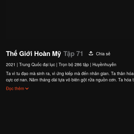
Thế Giới Hoàn Mỹ
Tập 71
Chia sẻ
2021
|
Trung Quốc đại lục
|
Trọn bộ 286 tập
|
Huyềnhuyễn
Ta vì tu đạo mà sinh ra, vì ứng kiếp mà đến nhân gian. Ta thân hó
cực cơ nan. Năm tháng dài tựa vô biên gột rửa nguồn cơn. Ta hóa 
series "Thế Giới Hoàn Mỹ" để biết Thạch Hạo làm sao để tạo nên m
Đọc thêm