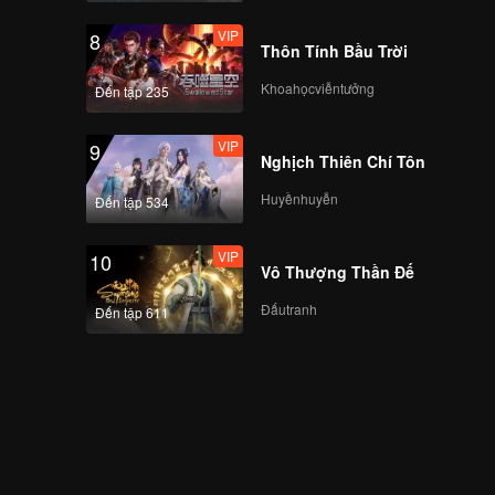
VIP
8
Thôn Tính Bầu Trời
Khoahọcviễntưởng
Đến tập 235
VIP
9
Nghịch Thiên Chí Tôn
Huyềnhuyễn
Đến tập 534
VIP
10
Vô Thượng Thần Đế
Đấutranh
Đến tập 611