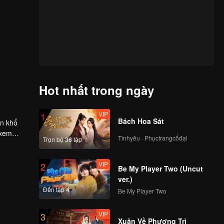
Hot nhất trong ngày
VIP
1
Bách Hoa Sát
ần khổ
 xem
Tìnhyêu · Phụctrangcổđại
Trọn bộ 36 tập
VIP
2
Be My Player Two (Uncut
ver.)
Đến tập 4
Be My Player Two
VIP
3
Xuân Về Phượng Trì