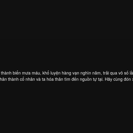
a thành biển mưa máu, khổ luyện hàng vạn nghìn năm, trải qua vô số l
thân thành cổ nhân và ta hóa thân tìm đến nguồn tự tại. Hãy cùng đón
ột kiếp huy hoàng, mở ra một danh thoại bất hủ.