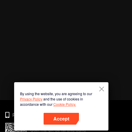
By using the website, you are agreeing to our
Privacy Policy
and the use of cookies in
accordance with our
Cookie Policy.
Phone
Accept
Quét mã QR để tải ứng dụng