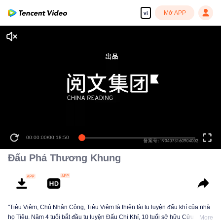
Mở APP
vi
00:00:00
/
00:18:50
Đấu Phá Thương Khung
"Tiêu Viêm, Chủ Nhân Công, Tiêu Viêm là thiên tài tu luyện đấu khí của nhà
họ Tiêu. Năm 4 tuổi bắt đầu tu luyện Đấu Chi Khí, 10 tuổi sở hữu Cửu Đoạn
More