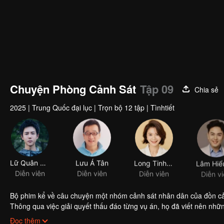
Chuyện Phòng Cảnh Sát
Tập 09
Chia sẻ
2025
|
Trung Quốc đại lục
|
Trọn bộ 12 tập
|
Tìnhtiết
Lữ Quân Phong
Lưu Á Tân
Long Tinh Dư
Diễn viên
Diễn viên
Diễn viên
Diễn v
Bộ phim kể về câu chuyện một nhóm cảnh sát nhân dân của đồn cảnh
Thông qua việc giải quyết thấu đáo từng vụ án, họ đã viết nên nh
họ.
Đọc thêm