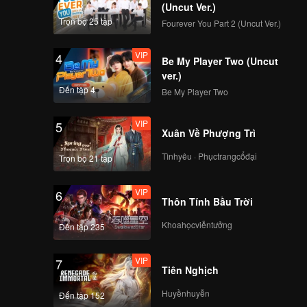
(Uncut Ver.)
Trọn bộ 25 tập
Fourever You Part 2 (Uncut Ver.)
VIP
4
Be My Player Two (Uncut
ver.)
Đến tập 4
Be My Player Two
VIP
5
Xuân Về Phượng Trì
Tìnhyêu · Phụctrangcổđại
Trọn bộ 21 tập
VIP
6
Thôn Tính Bầu Trời
Khoahọcviễntưởng
Đến tập 235
VIP
7
Tiên Nghịch
Huyềnhuyễn
Đến tập 152