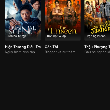
Trọn bộ 18 tập
Trọn bộ 24 tập
Trọn bộ 26 tập
Hiện Trường Điều Tra
Góc Tối
Nguy hiểm rình rập quanh ta
Blogger và nữ thám tử phá chuỗi án ly kỳ Đông Nam Á