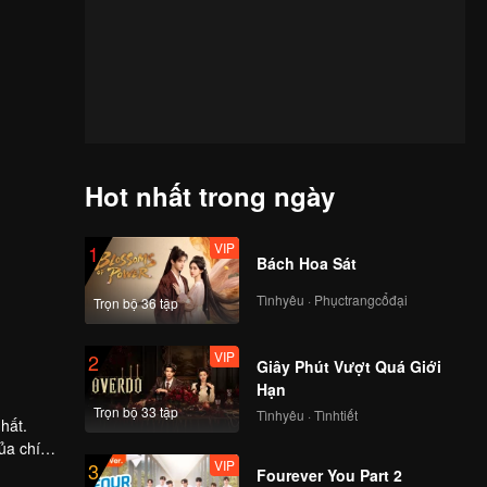
Hot nhất trong ngày
VIP
1
Bách Hoa Sát
Tìnhyêu · Phụctrangcổđại
Trọn bộ 36 tập
VIP
2
Giây Phút Vượt Quá Giới
Hạn
Trọn bộ 33 tập
Tìnhyêu · Tìnhtiết
hất.
ủa chính
VIP
3
Fourever You Part 2