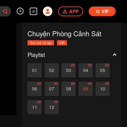
APP
VIP
VI
Chuyện Phòng Cảnh Sát
Trọn bộ 12 tập
VIP
Playlist
VIP
VIP
VIP
01
02
03
04
05
VIP
VIP
VIP
VIP
VIP
06
07
08
09
10
VIP
VIP
11
12