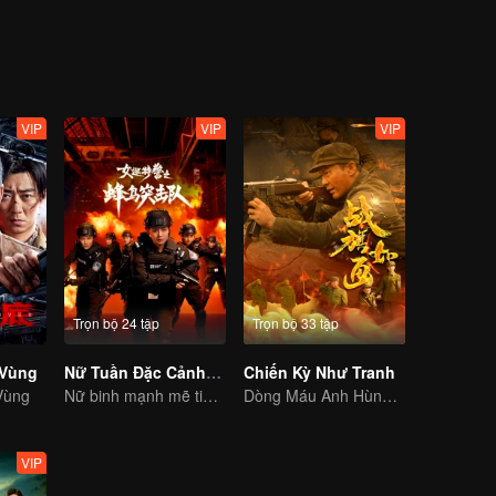
VIP
VIP
VIP
Trọn bộ 24 tập
Trọn bộ 33 tập
 Vùng
Nữ Tuần Đặc Cảnh: Đội Đột Kích Chim Ruồi
Chiến Kỳ Như Tranh
Vùng
Nữ binh mạnh mẽ tiêu diệt tội ác
Dòng Máu Anh Hùng: Huyết Chiến Triều Tiên Bảo Vệ Quê Hương
VIP