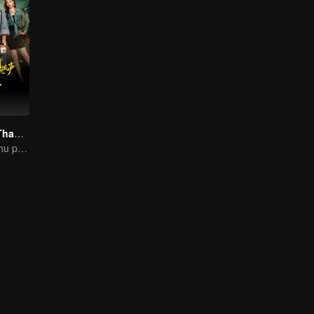
Triệu Phượng Thanh Ở Phố Cũ
Cậu bé nghèo khu phố cổ hóa thân thành anh hùng