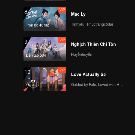
VIP
8
Mạc Ly
Tìnhyêu · Phụctrangcổđại
Trọn bộ 40 tập
VIP
9
Nghịch Thiên Chí Tôn
Huyềnhuyễn
Đến tập 534
VIP
10
Love Actually S5
Guided by Fate, Loved with Heart