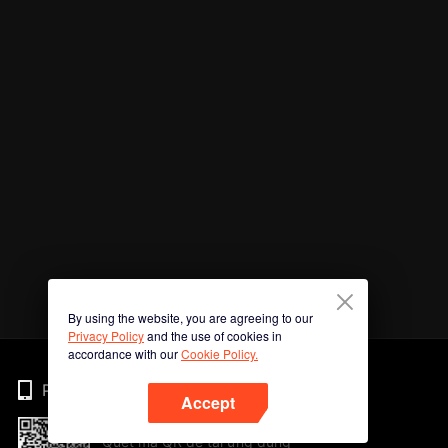
By using the website, you are agreeing to our
Privacy Policy
and the use of cookies in
accordance with our
Cookie Policy.
Phone
Accept
Quét mã QR để tải ứng dụng