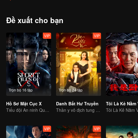
Đề xuất cho bạn
VIP
VIP
Trọn bộ 16 tập
Trọn bộ 24 tập
Hồ Sơ Mật Cục X
Danh Bất Hư Truyền
Tôi Là Kẻ Nằm
Tiểu đội An ninh Quốc gia đập tan âm mưu gián điệp
Thần y vô địch tung hoành thiên hạ
Tôi Là Kẻ Nằm 
VIP
VIP