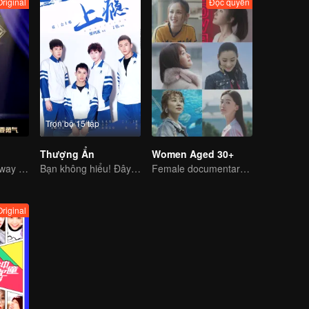
Original
Độc quyền
Trọn bộ 15 tập
Thượng Ẩn
Women Aged 30+
Tucao, a young way of communication
Bạn không hiểu! Đây cũng là tình yêu
Female documentary talk show
Original