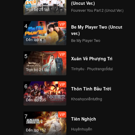
(Uncut Ver.)
shows Tucao in
Trọn bộ 25 tập
Fourever You Part 2 (Uncut Ver.)
Northeast Dialect
VIP
4
Be My Player Two (Uncut
EP10：Zhang Yixing
ver.)
responded to
Đến tập 4
Be My Player Two
controversy
VIP
5
Xuân Về Phượng Trì
Tìnhyêu · Phụctrangcổđại
Trọn bộ 21 tập
VIP
6
Thôn Tính Bầu Trời
Khoahọcviễntưởng
Đến tập 235
VIP
7
Tiên Nghịch
Huyềnhuyễn
Đến tập 152