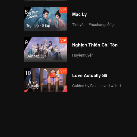
VIP
8
Mạc Ly
Tìnhyêu · Phụctrangcổđại
Trọn bộ 40 tập
VIP
9
Nghịch Thiên Chí Tôn
Huyềnhuyễn
Đến tập 534
VIP
10
Love Actually S5
Guided by Fate, Loved with Heart