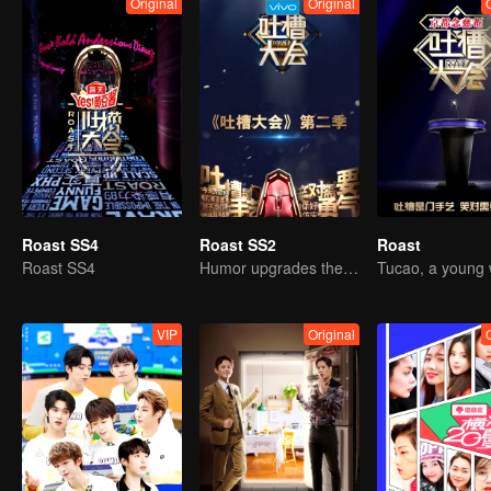
Original
Original
Roast SS4
Roast SS2
Roast
Roast SS4
Humor upgrades the iron triangle to reunite
VIP
Original