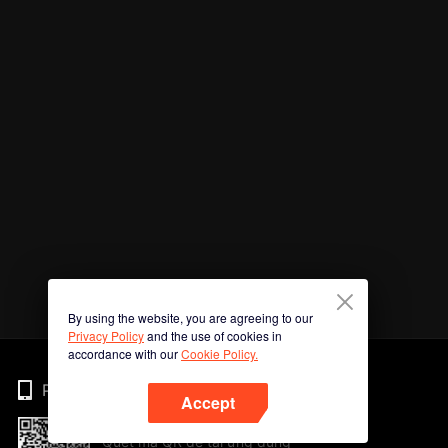
By using the website, you are agreeing to our
Privacy Policy
and the use of cookies in
accordance with our
Cookie Policy.
Phone
Accept
Quét mã QR để tải ứng dụng