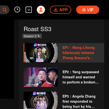
APP
VIP
VI
Roast SS3
Season 3
EP1：Wang Lihong
hilariously imitates
Zhang Xueyou's
classic expression
EP2：Yang surpassed
himself and wanted
to perform a broken
chest stone
EP3：Angela Zhang
first responded to
being hurt by his