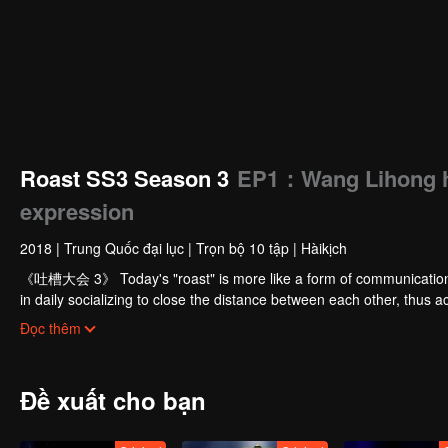
Roast SS3 Season 3
EP1：Wang Lihong hil
expression
2018
|
Trung Quốc đại lục
|
Trọn bộ 10 tập
|
Hàikịch
《吐槽大会 3》 Today's "roast" is more like a form of communication 
in daily socializing to close the distance between each other, thus
willing to roast, enjoying roasting, and facing life with an optimistic a
Đọc thêm
Đề xuất cho bạn