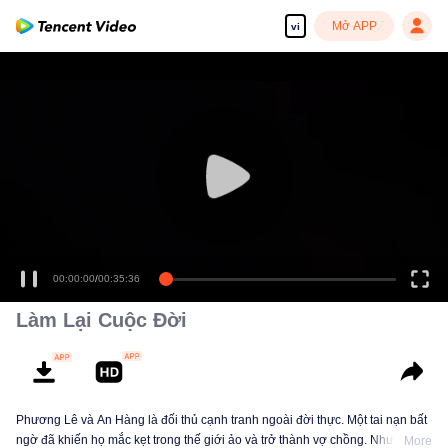
Mở APP
vi
00:00:00
/
00:35:36
Làm Lại Cuộc Đời
Phương Lê và An Hàng là đối thủ cạnh tranh ngoài đời thực. Một tai nạn bất
ngờ đã khiến họ mắc kẹt trong thế giới ảo và trở thành vợ chồng. Nhưng
More