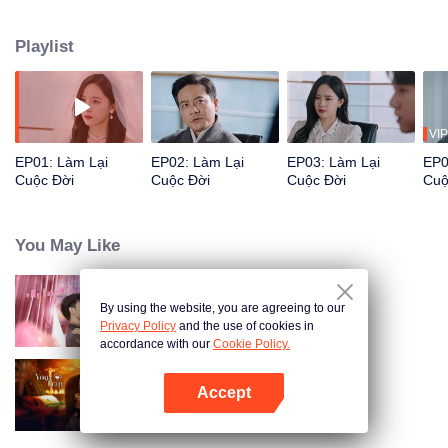
nhiệm vụ hệ thống của hai người lại đối lập, buộc phải đánh bại đối phương
mới có thể quay về hiện thực. Do đó hai người liên tục đọ sức, trở thành
Playlist
"Ông bà Smith" trong hệ thống. Trong quá trình thương nhau lắm cắn nhau
đau, đôi bên đã rung động và thành công sửa đổi quy tắc của hệ thống.
VIP
EP01: Làm Lại
EP02: Làm Lại
EP03: Làm Lại
EP0
Cuộc Đời
Cuộc Đời
Cuộc Đời
Cuộ
You May Like
By using the website, you are agreeing to our
Anh Ấy Đã Rung Động
Privacy Policy
and the use of cookies in
accordance with our
Cookie Policy.
Accept
Từng Bước Lún Sâu
Mở APP