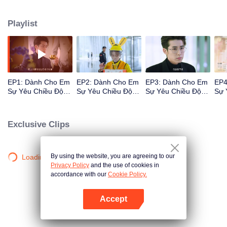
Hàn phát hiện và truy cứu nhà xuất bản. Để tránh bị truy cứu, Vân Tưởng
Tưởng đến tìm gặp Phó Tư Hàn để xin lỗi nhưng lại nhận được một lời đề
Playlist
nghị bất ngờ từ Phó Tư Hàn: Đóng giả vợ sắp cưới của anh ta.
EP1: Dành Cho Em
EP2: Dành Cho Em
EP3: Dành Cho Em
EP4
Sự Yêu Chiều Độc
Sự Yêu Chiều Độc
Sự Yêu Chiều Độc
Sự 
Nhất 2
Nhất 2
Nhất 2
Nhấ
Exclusive Clips
By using the website, you are agreeing to our
Loading…
Privacy Policy
and the use of cookies in
accordance with our
Cookie Policy.
Accept
Mở APP