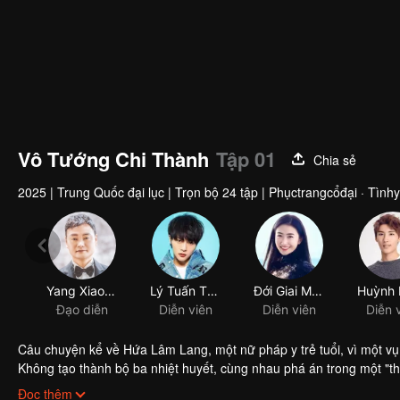
Vô Tướng Chi Thành
Tập 01
Chia sẻ
2025
|
Trung Quốc đại lục
|
Trọn bộ 24 tập
|
Phụctrangcổđại · Tìnhy
Yang Xiaobo
Lý Tuấn Thần
Đới Giai Mẫn
Đạo diễn
Diễn viên
Diễn viên
Diễn 
Câu chuyện kể về Hứa Lâm Lang, một nữ pháp y trẻ tuổi, vì một v
Không tạo thành bộ ba nhiệt huyết, cùng nhau phá án trong một "t
hành trình đó, họ đã vạch trần sự thật, trưởng thành và có những 
Đọc thêm