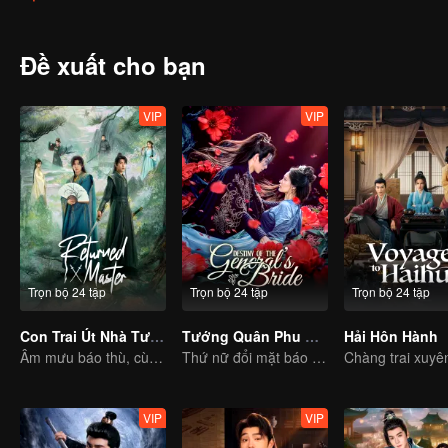
Đề xuất cho bạn
VIP
VIP
Trọn bộ 24 tập
Trọn bộ 24 tập
Trọn bộ 24 tập
Con Trai Út Nhà Tướng Quân
Tướng Quân Phu Nhân Cớ Sao Lại Thế
Hải Hôn Hành
Âm mưu báo thù, cùng kết tình nghĩa
Thứ nữ đổi mặt báo thù, gia đấu phủ tướng quân
VIP
VIP