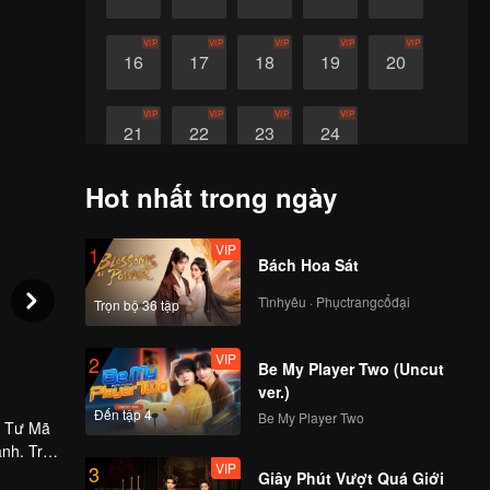
VIP
VIP
VIP
VIP
VIP
16
17
18
19
20
VIP
VIP
VIP
VIP
21
22
23
24
Hot nhất trong ngày
VIP
1
Bách Hoa Sát
Tìnhyêu · Phụctrangcổđại
Trọn bộ 36 tập
VIP
2
Be My Player Two (Uncut
ver.)
Đến tập 4
Be My Player Two
à Tư Mã
ành. Trên
VIP
3
Giây Phút Vượt Quá Giới