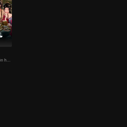
Tới nhà ở rể, thiên hạ vô địch