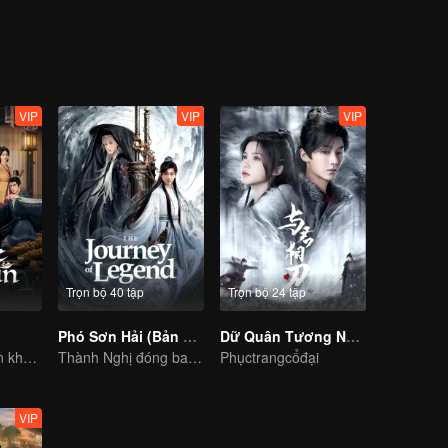
VIP
VIP
VIP
Trọn bộ 40 tập
Trọn bộ 24 tập
Phó Sơn Hải (Bản Tiếng Anh)
Dữ Quân Tương Nhẫn
Chàng trai xuyên không giúp phế đế thay đổi số mệnh.
Thành Nghị đóng ba vai, nhiệt huyết phá đảo giang hồ
Phụctrangcổđại
VIP