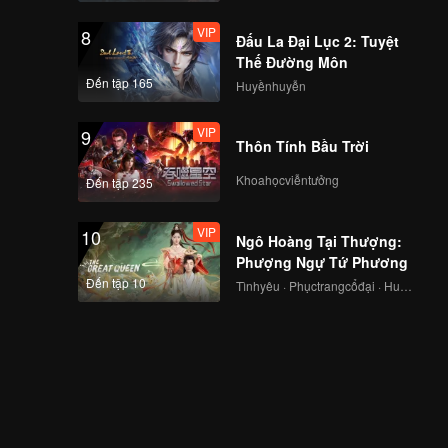
VIP
8
Đấu La Đại Lục 2: Tuyệt
Thế Đường Môn
Đến tập 165
Huyềnhuyễn
VIP
9
Thôn Tính Bầu Trời
Khoahọcviễntưởng
Đến tập 235
VIP
10
Ngô Hoàng Tại Thượng:
Phượng Ngự Tứ Phương
Đến tập 10
Tìnhyêu · Phụctrangcổđại · Huyềnảo