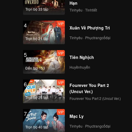
Hạn
Trọn bộ 33 tập
Tìnhyêu · Tìnhtiết
VIP
4
Xuân Về Phượng Trì
Tìnhyêu · Phụctrangcổđại
Trọn bộ 21 tập
VIP
5
Tiên Nghịch
Huyềnhuyễn
Đến tập 153
VIP
6
Fourever You Part 2
(Uncut Ver.)
Trọn bộ 25 tập
Fourever You Part 2 (Uncut Ver.)
VIP
7
Mạc Ly
Tìnhyêu · Phụctrangcổđại
Trọn bộ 40 tập