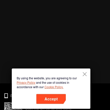
By using the website, you are agreeing to our
Privacy Policy
and the use of cookies in
accordance with our
Cookie Policy.
Phone
Accept
Quét mã QR để tải ứng dụng