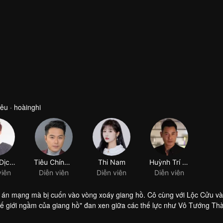
êu · hoàinghi
Huỳnh Dịch Bân
Tiêu Chính Nam
Thi Nam
Huỳnh Trí Hiền
viên
Diễn viên
Diễn viên
Diễn viên
ụ án mạng mà bị cuốn vào vòng xoáy giang hồ. Cô cùng với Lộc Cửu v
hế giới ngầm của giang hồ" đan xen giữa các thế lực như Vô Tướng Th
mối duyên tình cảm đầy ý nghĩa.