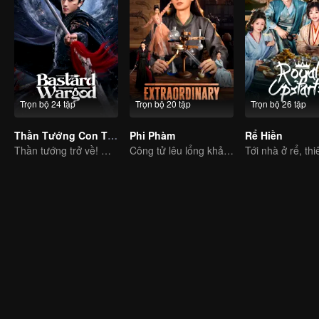
Trọn bộ 24 tập
Trọn bộ 20 tập
Trọn bộ 26 tập
Thần Tướng Con Thứ
Phi Phàm
Rể Hiền
Thần tướng trở về! Mưu quyền diệt gian, giành lại chân ái.
Công tử lêu lổng khả năng phi phàm, ra tay thay đổi vận mệnh bị an bài