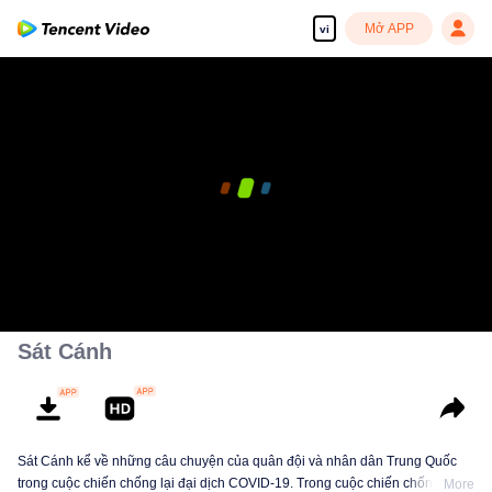
Mở APP
vi
[Chương trình này có phụ đề tiếng Việt]
00:00:00
/
00:39:23
Sát Cánh
Sát Cánh kể về những câu chuyện của quân đội và nhân dân Trung Quốc
trong cuộc chiến chống lại đại dịch COVID-19. Trong cuộc chiến chống dịch,
More