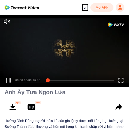
Mở APP
vi
Tận hưởng những bộ phim truyền hình HD mượt mà
00:00:00
/
00:16:46
Anh Ấy Tựa Ngọn Lửa
Hướng Đình Đông, người thừa kế của gia tộc y dược nổi tiếng họ Hướng tại
Đường Thành đã bị thương và hôn mê trong khi tranh chấp với vị hôn thê
More