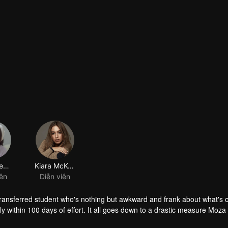
Keisya Levronka
Kiara McKenna
iên
Diễn viên
transferred student who's nothing but awkward and frank about what's 
y within 100 days of effort. It all goes down to a drastic measure Moza
her.