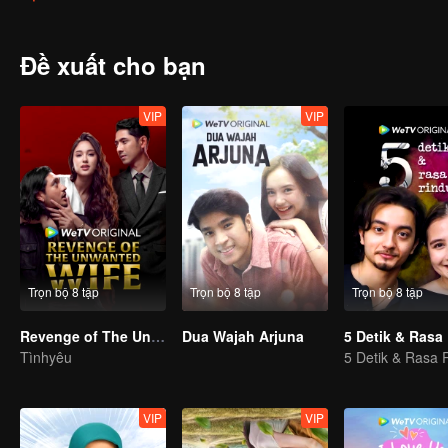
Đề xuất cho bạn
VIP
VIP
Trọn bộ 8 tập
Trọn bộ 8 tập
Trọn bộ 8 tập
Revenge of The Unwanted Wife
Dua Wajah Arjuna
5 Detik & Rasa
Tìnhyêu
5 Detik & Rasa 
VIP
VIP