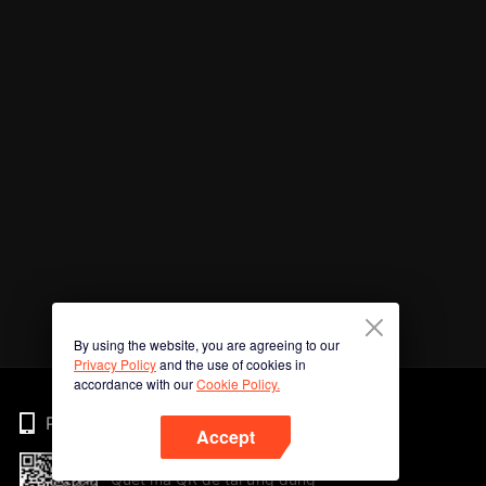
By using the website, you are agreeing to our
Privacy Policy
and the use of cookies in
accordance with our
Cookie Policy.
Phone
Accept
Quét mã QR để tải ứng dụng