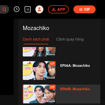
APP
VIP
VI
VIP
EP07A: Mozachiko
Mozachiko
Danh sách phát
Cảnh quay hỏng
VIP
EP07B: Mozachiko
VIP
EP08A: Mozachiko
VIP
EP08B: Mozachiko