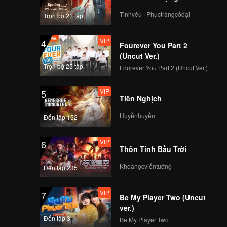
Tìnhyêu · Phụctrangcổđại
Trọn bộ 21 tập
VIP
VIP
4
EP11B: Mozachiko
Fourever You Part 2
(Uncut Ver.)
Trọn bộ 25 tập
Fourever You Part 2 (Uncut Ver.)
VIP
VIP
5
EP12A: Mozachiko
Tiên Nghịch
Huyềnhuyễn
Đến tập 152
VIP
VIP
6
EP12B: Mozachiko
Thôn Tính Bầu Trời
Khoahọcviễntưởng
Đến tập 235
VIP
VIP
7
EP13A: Mozachiko
Be My Player Two (Uncut
ver.)
Đến tập 3
Be My Player Two