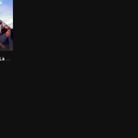
Người Tôi Yêu Là Cô Nàng Ngốc Nghếch