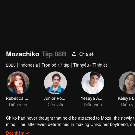
Mozachiko
Tập 08B
Chia sẻ
2023
|
Indonesia
|
Trọn bộ 17 tập
|
Tìnhyêu · Tìnhtiết
Rebecca Klopper
Junior Roberts
Yesaya Abraham
Diễn viên
Diễn viên
Diễn viên
Diễn v
Chiko had never thought that he'd be attracted to Moza, the newly 
mind. The latter even determined in making Chiko her boyfriend, onl
making a major plot twist: now Chiko is the one who's chasing after 
Đọc thêm