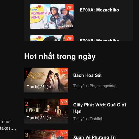
VIP
EP09A: Mozachiko
VIP
EP09B: Mozachiko
Hot nhất trong ngày
VIP
VIP
1
EP10A: Mozachiko
Bách Hoa Sát
Tìnhyêu · Phụctrangcổđại
Trọn bộ 36 tập
VIP
VIP
2
EP10B: Mozachiko
Giây Phút Vượt Quá Giới
Hạn
Trọn bộ 33 tập
Tìnhyêu · Tìnhtiết
on her
 takes,
VIP
VIP
3
EP11A: Mozachiko
Xuân Về Phượng Trì