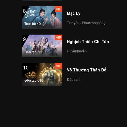
VIP
VIP
8
EP13B: Mozachiko
Mạc Ly
Tìnhyêu · Phụctrangcổđại
Trọn bộ 40 tập
VIP
VIP
9
EP14A: Mozachiko
Nghịch Thiên Chí Tôn
Huyềnhuyễn
Đến tập 533
VIP
VIP
10
EP14B: Mozachiko
Vô Thượng Thần Đế
Đấutranh
Đến tập 610
VIP
EP15A: Mozachiko
VIP
EP15B: Mozachiko