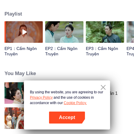
tương ái, cùng nhau vượt qua hoạn nạn, vì nước vì dân của nàng thiên kim
lương thiện dũng cảm xuất thân nhà tướng và vị hoàng đế trẻ tuổi mang bao
Playlist
trọng trách trên lưng.
EP1：Cẩm Ngôn
EP2：Cẩm Ngôn
EP3：Cẩm Ngôn
EP
Truyện
Truyện
Truyện
Tru
You May Like
By using the website, you are agreeing to our
Ôi ! Hoàng Đế Bệ Hạ Của Ta Phần 1
Privacy Policy
and the use of cookies in
accordance with our
Cookie Policy.
Accept
Kẻ Dưới Vượt Quyền
Mở APP