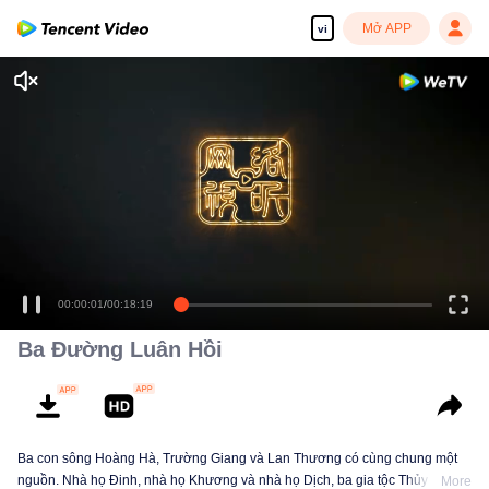
Mở APP
vi
Ba Đường Luân Hồi
Ba con sông Hoàng Hà, Trường Giang và Lan Thương có cùng chung một
nguồn. Nhà họ Đinh, nhà họ Khương và nhà họ Dịch, ba gia tộc Thủy Quỷ
More