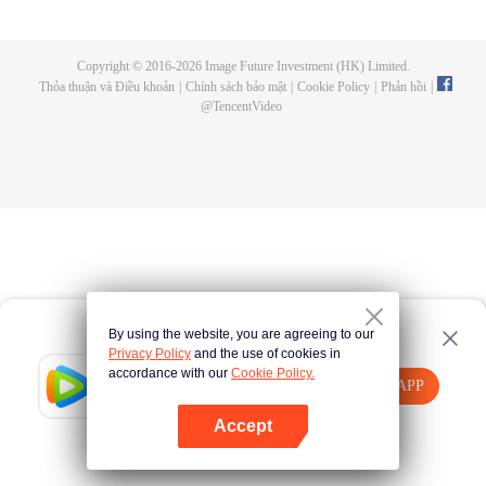
的一切，在悬崖之下，他偶获神秘黑铁剑，此剑暗藏神功，竟助他炼成无上武
道。因实力不足，他决定先拜入九阳武府，待实力成熟后再行复仇，不料武府
长老却是莫森的大伯，林天内外交困，危机重重。林天开始低调行事，苦修武
Copyright © 2016-
2026
Image Future Investment (HK) Limited.
道，精修符阵之法，暗中出城历练，战赤面鬼，杀百足兽，夺血魂花，奇遇不
Thỏa thuận và Điều khoản
|
Chính sách bảo mật
|
Cookie Policy
|
Phản hồi
|
断。他的实力飞速增长，萧莫两家却仍不知悔改，埋伏、暗杀，甚至发动全家
@
TencentVideo
势力进山围剿，而林天神功大成，自以一剑破之。且看少年林天如何喋血复
仇，历经磨难，终成神王，一统十方之天界！
By using the website, you are agreeing to our
Privacy Policy
and the use of cookies in
accordance with our
Cookie Policy.
Tencent Video
Mở APP
Xem thêm nội dung
Accept
Nếu thất bại, vui lòng
Nhấn vào đây
thử lại
Mở APP