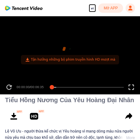
Mở APP
vi
Tận hưởng những bộ phim truyền hình HD mượt mà
00:00:00
/
00:06:35
Tiểu Hồng Nương Của Yêu Hoàng Đại Nhân
Lệ Vô Ưu - người thừa kế chức vị Yêu hoàng vì mang dòng máu nửa người
nửa yêu mà chịu bao khổ sở, dần dần trở nên cô độc, lạnh lùng, không
More