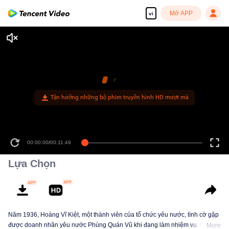
Mở APP
vi
Tận hưởng những bộ phim truyền hình HD mượt mà
00:00:00
/
00:11:49
Lựa Chọn
Năm 1936, Hoàng Vĩ Kiệt, một thành viên của tổ chức yêu nước, tình cờ gặp
được doanh nhân yêu nước Phùng Quán Vũ khi đang làm nhiệm vụ. Hai
More