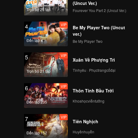
the ruler
(Uncut Ver.)
midst of
Trọn bộ 25 tập
Fourever You Part 2 (Uncut Ver.)
VIP
4
Be My Player Two (Uncut
ver.)
Đến tập 4
Be My Player Two
VIP
5
Xuân Về Phượng Trì
Tìnhyêu · Phụctrangcổđại
Trọn bộ 21 tập
VIP
6
Thôn Tính Bầu Trời
Khoahọcviễntưởng
Đến tập 235
VIP
7
Tiên Nghịch
Huyềnhuyễn
Đến tập 152