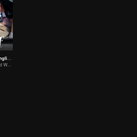
Liễu Chu Ký (English Ver.)
Zhang Wanyi and Wang Churan: hate me, marry me?