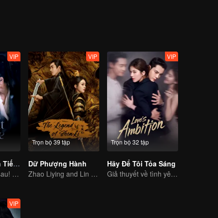
ing as a physician. One time, Xiao Liu accidentaly saved Tu Shanjing, 
ang Liu. Furthermore, she met Xuan Yuan Qiang Xuan who was in the 
ut what does this all mean for Xiao Yao?
VIP
VIP
VIP
Trọn bộ 39 tập
Trọn bộ 32 tập
Trục Ngọc (Bản Tiếng Anh)
Dữ Phượng Hành
Hãy Để Tôi Tỏa Sáng
Cưới trước yêu sau! Chân tình giữa binh đao khói lửa
Zhao Liying and Lin Gengxin Cooperate Again
Giả thuyết về tình yêu đích thực của Triệu Lộ Tư và Trần Vỹ Đình
VIP