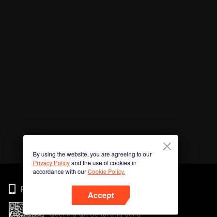
By using the website, you are agreeing to our
Privacy Policy
and the use of cookies in
accordance with our
Cookie Policy.
Phone
Accept
Quét mã QR để tải ứng dụng