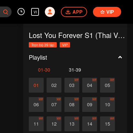
APP
VIP
VI
Lost You Forever S1 (Thai Ver.)
Trọn bộ 39 tập
VIP
Playlist
01-30
31-39
VIP
VIP
VIP
01
02
03
04
05
VIP
VIP
VIP
VIP
VIP
06
07
08
09
10
VIP
VIP
VIP
VIP
VIP
11
12
13
14
15