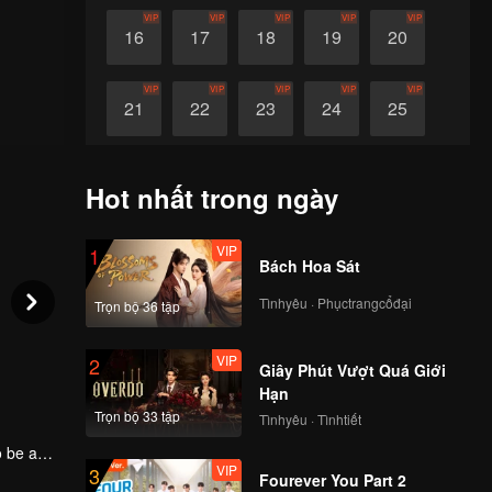
VIP
VIP
VIP
VIP
VIP
16
17
18
19
20
VIP
VIP
VIP
VIP
VIP
21
22
23
24
25
VIP
VIP
VIP
VIP
VIP
26
27
28
29
30
Hot nhất trong ngày
VIP
1
Bách Hoa Sát
Tìnhyêu · Phụctrangcổđại
Trọn bộ 36 tập
VIP
2
Giây Phút Vượt Quá Giới
Hạn
Trọn bộ 33 tập
Tìnhyêu · Tìnhtiết
o be a
VIP
3
nce. She
Fourever You Part 2