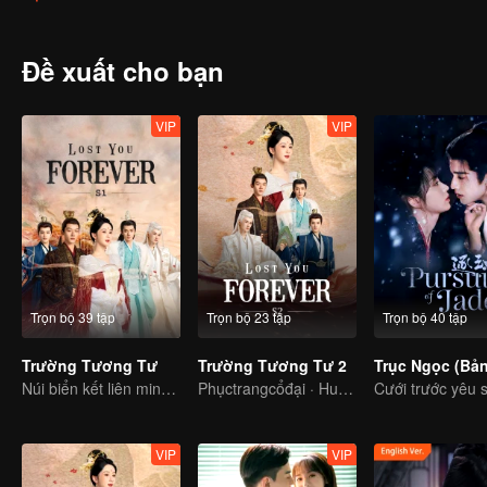
stayed in Qing Shui city, disguised as a guy named Wen Xiaoliu work
heir of Tu Shan clan. She also met a nine-headed demon named Xi
looking for her. Fate has brought everyone together in Qing Shui, b
Đề xuất cho bạn
VIP
VIP
Trọn bộ 39 tập
Trọn bộ 23 tập
Trọn bộ 40 tập
Trường Tương Tư
Trường Tương Tư 2
Núi biển kết liên minh, tình layđộng Đại Hoang
Phụctrangcổđại · Huyềnảo
VIP
VIP