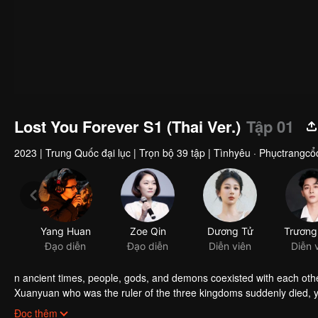
Lost You Forever S1 (Thai Ver.)
Tập 01
2023
|
Trung Quốc đại lục
|
Trọn bộ 39 tập
|
Tìnhyêu · Phụctrangcổ
Yang Huan
Zoe Qin
Dương Tử
Đạo diễn
Đạo diễn
Diễn viên
Diễn 
n ancient times, people, gods, and demons coexisted with each oth
Xuanyuan who was the ruler of the three kingdoms suddenly died, 
smart and kind woman. When she went acress the deep forest, a tra
Đọc thêm