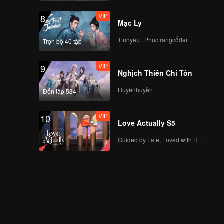
VIP
8
Mạc Ly
Tìnhyêu · Phụctrangcổđại
Trọn bộ 40 tập
VIP
9
Nghịch Thiên Chí Tôn
Huyềnhuyễn
Đến tập 534
VIP
10
Love Actually S5
Guided by Fate, Loved with Heart