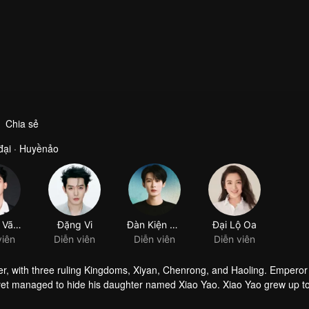
Chia sẻ
đại · Huyềnảo
Trương Vãn Ý
Đặng Vi
Đàn Kiện Thứ
Đại Lộ Oa
viên
Diễn viên
Diễn viên
Diễn viên
er, with three ruling Kingdoms, Xiyan, Chenrong, and Haoling. Emperor
yet managed to hide his daughter named Xiao Yao. Xiao Yao grew up t
gedy happened to her. She then lost her identity and her real appera